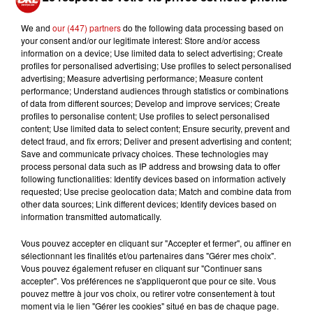
Twitter ou Instagram, TikTok est détenue par une
société chinoise, ByteDance. Certains experts craignent
We and
our (447) partners
do the following data processing based on
que le gouvernement chinois exploite les données
your consent and/or our legitimate interest: Store and/or access
personnelles des utilisateurs de TikTok.
information on a device; Use limited data to select advertising; Create
profiles for personalised advertising; Use profiles to select personalised
Des préoccupations persistent quant aux liens entre
advertising; Measure advertising performance; Measure content
TikTok et le gouvernement chinois. Une journaliste
performance; Understand audiences through statistics or combinations
of data from different sources; Develop and improve services; Create
spécialisée dans l'application souligne que ByteDance,
profiles to personalise content; Use profiles to select personalised
en tant que grande entreprise technologique chinoise,
content; Use limited data to select content; Ensure security, prevent and
est tenue de suivre les directives du parti communiste
detect fraud, and fix errors; Deliver and present advertising and content;
Save and communicate privacy choices. These technologies may
chinois. En 2022, TikTok a admis que certains de ses
process personal data such as IP address and browsing data to offer
employés avaient espionné des journalistes américains,
following functionalities: Identify devices based on information actively
bien que l'entreprise assure avoir pris des mesures
requested; Use precise geolocation data; Match and combine data from
other data sources; Link different devices; Identify devices based on
pour éviter de telles intrusions à l'avenir.
information transmitted automatically.
Vous pouvez accepter en cliquant sur "Accepter et fermer", ou affiner en
sélectionnant les finalités et/ou partenaires dans "Gérer mes choix".
Vous pouvez également refuser en cliquant sur "Continuer sans
accepter". Vos préférences ne s'appliqueront que pour ce site. Vous
pouvez mettre à jour vos choix, ou retirer votre consentement à tout
moment via le lien "Gérer les cookies" situé en bas de chaque page.