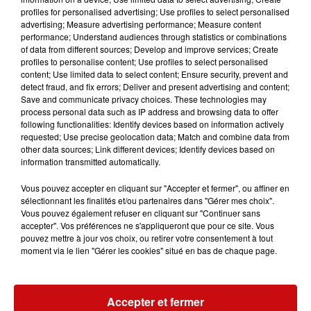
profiles for personalised advertising; Use profiles to select personalised
commerce. Dès le lancement de l’enquête européenne
advertising; Measure advertising performance; Measure content
sur les voitures en septembre dernier, Xi Jinping avait
performance; Understand audiences through statistics or combinations
dénoncé le protectionnisme européen et annoncé en
of data from different sources; Develop and improve services; Create
profiles to personalise content; Use profiles to select personalised
janvier une enquête anti-dumping sur les spiritueux,
content; Use limited data to select content; Ensure security, prevent and
ciblant notamment le cognac français. Maintenant, c'est
detect fraud, and fix errors; Deliver and present advertising and content;
une enquête sur la viande de porc, menaçant les
Save and communicate privacy choices. These technologies may
process personal data such as IP address and browsing data to offer
éleveurs allemands, espagnols et surtout français.
following functionalities: Identify devices based on information actively
La France est particulièrement visée car Paris incite
requested; Use precise geolocation data; Match and combine data from
other data sources; Link different devices; Identify devices based on
l’Europe à être moins naïve et à imposer des barrières
information transmitted automatically.
commerciales à la Chine. En revanche, l'Allemagne, qui
exporte de nombreux produits en Asie, notamment des
Vous pouvez accepter en cliquant sur "Accepter et fermer", ou affiner en
sélectionnant les finalités et/ou partenaires dans "Gérer mes choix".
machines, adopte une position plus prudente. Les
Vous pouvez également refuser en cliquant sur "Continuer sans
Allemands craignent des représailles, créant ainsi un
accepter". Vos préférences ne s'appliqueront que pour ce site. Vous
point de tension avec la France.
pouvez mettre à jour vos choix, ou retirer votre consentement à tout
moment via le lien "Gérer les cookies" situé en bas de chaque page.
La crainte est que d'autres États membres importants,
comme l’Espagne ou l’Italie, se rallient à l'Allemagne, ce
qui pourrait conduire la Commission à reculer. Le bras
Accepter et fermer