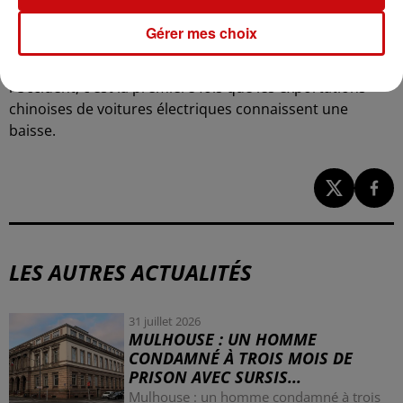
de fer est d'autant plus intense que les États-Unis ont
également augmenté les taxes sur les véhicules chinois,
Gérer mes choix
accusant Pékin de pratiques déloyales. De plus, dans ce
contexte de guerre commerciale entre la Chine et
l’Occident, c’est la première fois que les exportations
chinoises de voitures électriques connaissent une
baisse.
LES AUTRES ACTUALITÉS
31 juillet 2026
MULHOUSE : UN HOMME
CONDAMNÉ À TROIS MOIS DE
PRISON AVEC SURSIS...
Mulhouse : un homme condamné à trois