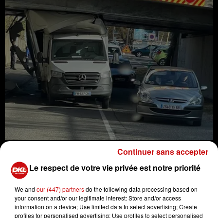
Continuer sans accepter
À Mulhouse, une fourgonnette s'est encastrée sous le
Le respect de votre vie privée est notre priorité
pont de la Fonderie samedi dernier, vers 11 h 45, rue
Pierre-de-Coubertin. L'accident, qui a vu le véhicule
We and
our (447) partners
do the following data processing based on
coincé à un angle de 45°, a causé une perturbation de la
your consent and/or our legitimate interest: Store and/or access
information on a device; Use limited data to select advertising; Create
circulation sans faire de blessés, hormis l'orgueil du
profiles for personalised advertising; Use profiles to select personalised