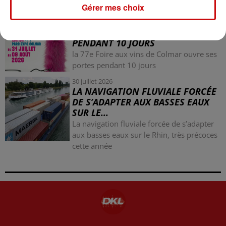
Gérer mes choix
31 juillet 2026
LA 77E FOIRE AUX VINS DE
COLMAR OUVRE SES PORTES
PENDANT 10 JOURS
la 77e Foire aux vins de Colmar ouvre ses
portes pendant 10 jours
30 juillet 2026
LA NAVIGATION FLUVIALE FORCÉE
DE S’ADAPTER AUX BASSES EAUX
SUR LE...
La navigation fluviale forcée de s’adapter
aux basses eaux sur le Rhin, très précoces
cette année