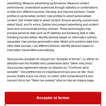
conducteur. Ce dernier incident a été largement
advertising; Measure advertising performance; Measure content
commenté sur une page Facebook locale, qui recense
performance; Understand audiences through statistics or combinations
of data from different sources; Develop and improve services; Create
les accidents impliquant ce pont. Cette année, le pont a
profiles to personalise content; Use profiles to select personalised
déjà été le théâtre de collisions similaires avec deux
content; Use limited data to select content; Ensure security, prevent and
autres fourgonnettes et un camping-car.
detect fraud, and fix errors; Deliver and present advertising and content;
Save and communicate privacy choices. These technologies may
process personal data such as IP address and browsing data to offer
following functionalities: Identify devices based on information actively
requested; Use precise geolocation data; Match and combine data from
other data sources; Link different devices; Identify devices based on
information transmitted automatically.
Vous pouvez accepter en cliquant sur "Accepter et fermer", ou affiner en
LES AUTRES ACTUALITÉS
sélectionnant les finalités et/ou partenaires dans "Gérer mes choix".
Vous pouvez également refuser en cliquant sur "Continuer sans
accepter". Vos préférences ne s'appliqueront que pour ce site. Vous
31 juillet 2026
pouvez mettre à jour vos choix, ou retirer votre consentement à tout
MULHOUSE : UN HOMME
moment via le lien "Gérer les cookies" situé en bas de chaque page.
CONDAMNÉ À TROIS MOIS DE
PRISON AVEC SURSIS...
Mulhouse : un homme condamné à trois
Accepter et fermer
mois de prison avec sursis pour un salut
nazi