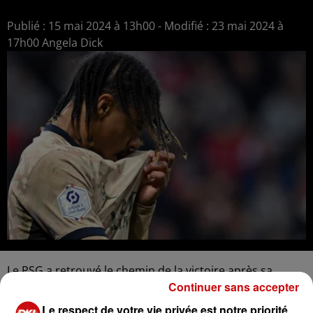
Publié : 15 mai 2024 à 13h00 - Modifié : 23 mai 2024 à
17h00 Angela Dick
Le PSG a retrouvé le chemin de la victoire après sa
Continuer sans accepter
défaite contre Toulouse. En l'absence de plusieurs
titulaires, dont Kylian Mbappé et Ousmane Dembélé, le
Le respect de votre vie privée est notre priorité