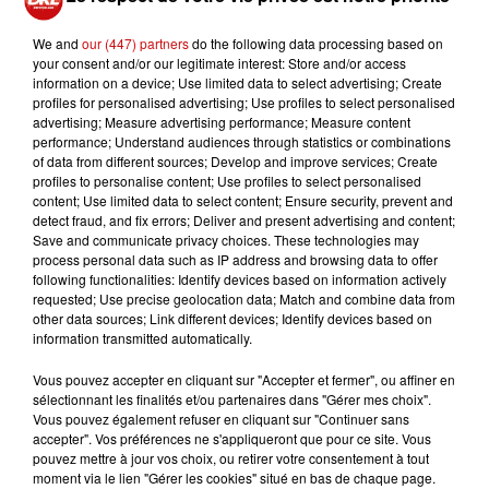
club parisien a remporté une courte victoire contre Nice
(2-1) lors du match en retard de la 32e journée de Ligue
We and
our (447) partners
do the following data processing based on
1. Bradley Barcola a été l'un des grands artisans de ce
your consent and/or our legitimate interest: Store and/or access
information on a device; Use limited data to select advertising; Create
succès, contribuant aux deux buts parisiens. Sa
profiles for personalised advertising; Use profiles to select personalised
performance remarquée pourrait lui valoir une place
advertising; Measure advertising performance; Measure content
dans la liste de l'équipe de France pour l'Euro 2024.
performance; Understand audiences through statistics or combinations
of data from different sources; Develop and improve services; Create
Malgré la réduction de l'écart par Mohamed-Ali Cho, les
profiles to personalise content; Use profiles to select personalised
Niçois n'ont pas réussi à égaliser malgré plusieurs
content; Use limited data to select content; Ensure security, prevent and
occasions et ont même fini le match à 10 après
detect fraud, and fix errors; Deliver and present advertising and content;
Save and communicate privacy choices. These technologies may
l'exclusion de Melvin Bard. Avec cette défaite, Nice voit
process personal data such as IP address and browsing data to offer
s'éloigner ses chances de qualification pour la Ligue des
following functionalities: Identify devices based on information actively
champions, mais est assuré de terminer à la 5e place, ce
requested; Use precise geolocation data; Match and combine data from
other data sources; Link different devices; Identify devices based on
qui lui garantit une participation à la Ligue Europa.
information transmitted automatically.
Vous pouvez accepter en cliquant sur "Accepter et fermer", ou affiner en
sélectionnant les finalités et/ou partenaires dans "Gérer mes choix".
Vous pouvez également refuser en cliquant sur "Continuer sans
accepter". Vos préférences ne s'appliqueront que pour ce site. Vous
pouvez mettre à jour vos choix, ou retirer votre consentement à tout
moment via le lien "Gérer les cookies" situé en bas de chaque page.