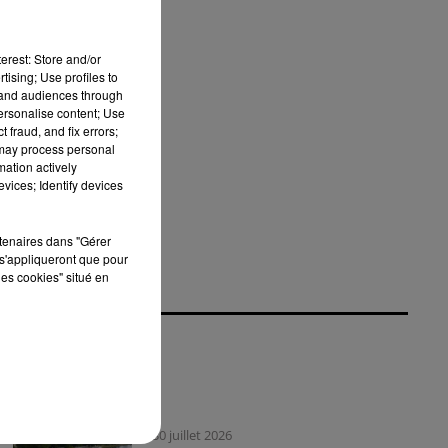
r
erest: Store and/or
tising; Use profiles to
tand audiences through
personalise content; Use
 fraud, and fix errors;
 may process personal
mation actively
vices; Identify devices
rtenaires dans "Gérer
s'appliqueront que pour
les cookies" situé en
30 juillet 2026