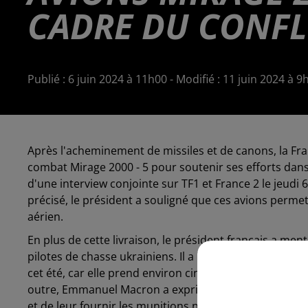
CADRE DU CONFL
Publié : 6 juin 2024 à 11h00 - Modifié : 11 juin 2024 à 
Après l'acheminement de missiles et de canons, la Fra
combat Mirage 2000 - 5 pour soutenir ses efforts dans
d'une interview conjointe sur TF1 et France 2 le jeudi 
précisé, le président a souligné que ces avions permet
aérien.
En plus de cette livraison, le président français a me
pilotes de chasse ukrainiens. Il a insisté sur l'urgenc
cet été, car elle prend environ cinq à six mois, afin que
outre, Emmanuel Macron a exprimé la volonté de former
et de leur fournir les munitions nécessaires pour défen