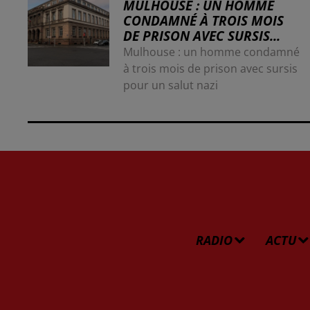
MULHOUSE : UN HOMME
CONDAMNÉ À TROIS MOIS
DE PRISON AVEC SURSIS...
Mulhouse : un homme condamné
à trois mois de prison avec sursis
pour un salut nazi
RADIO
ACTU