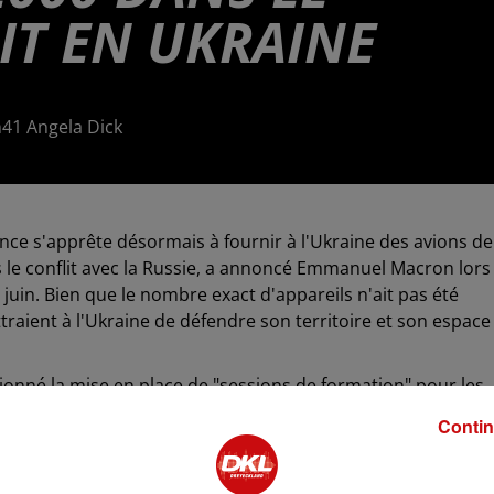
IT EN UKRAINE
9h41 Angela Dick
nce s'apprête désormais à fournir à l'Ukraine des avions de
 le conflit avec la Russie, a annoncé Emmanuel Macron lors
6 juin. Bien que le nombre exact d'appareils n'ait pas été
traient à l'Ukraine de défendre son territoire et son espace
ntionné la mise en place de "sessions de formation" pour les
e de cette formation, déclarant qu'elle devrait commencer dè
Contin
 les pilotes soient opérationnels d'ici la fin de l'année. En
 4 500 soldats ukrainiens, de les équiper, de les entraîne
dre leur territoire.