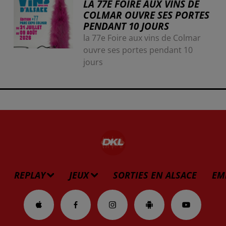
LA 77E FOIRE AUX VINS DE
COLMAR OUVRE SES PORTES
PENDANT 10 JOURS
la 77e Foire aux vins de Colmar
ouvre ses portes pendant 10
jours
REPLAY
JEUX
SORTIES EN ALSACE
EM