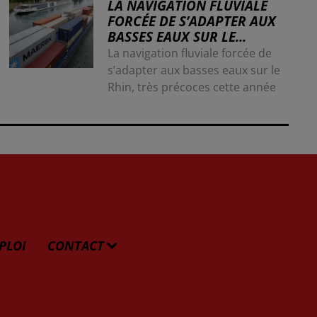
LA NAVIGATION FLUVIALE
FORCÉE DE S’ADAPTER AUX
BASSES EAUX SUR LE...
La navigation fluviale forcée de
s’adapter aux basses eaux sur le
Rhin, très précoces cette année
PLOI
CONTACT