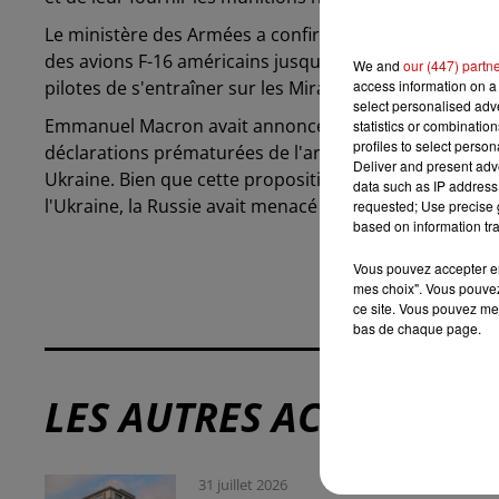
Le ministère des Armées a confirmé que la France disp
des avions F-16 américains jusqu'à présent. Ainsi, ce
We and
our (447) partn
access information on a 
pilotes de s'entraîner sur les Mirage 2000-5.
select personalised ad
Emmanuel Macron avait annoncé auparavant qu'il ferai
statistics or combinatio
profiles to select person
déclarations prématurées de l'armée ukrainienne sur u
Deliver and present adv
Ukraine. Bien que cette proposition soit toujours à l'
data such as IP address 
l'Ukraine, la Russie avait menacé de frapper tout instr
requested; Use precise g
based on information tra
Vous pouvez accepter en 
mes choix". Vous pouvez
ce site. Vous pouvez met
bas de chaque page.
LES AUTRES ACTUALITÉS
31 juillet 2026