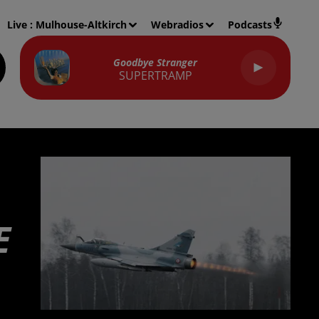
Live :
Mulhouse-Altkirch
Webradios
Podcasts
Goodbye Stranger
SUPERTRAMP
E