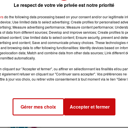
Le respect de votre vie privée est notre priorité
ensait déjà une formation à des pilotes ukrainiens, mais su
rtains de ces avions seront redéployés pour permettre aux
ers
do the following data processing based on your consent and/or our legitimate int
device; Use limited data to select advertising; Create profiles for personalised adver
vertising; Measure advertising performance; Measure content performance; Unders
t des annonces concernant l'Ukraine, suite à des
ns of data from different sources; Develop and improve services; Create profiles to 
alised content; Use limited data to select content; Ensure security, prevent and detect
ne possible arrivée d'instructeurs militaires français en
ertising and content; Save and communicate privacy choices. These technologies
étude par la France et d'autres partenaires européens de
and browsing data to offer following functionalities: Identify devices based on infor
ucteur étranger en Ukraine, qu'ils soient français ou non.
eolocation data; Match and combine data from other data sources; Link different de
nsmitted automatically.
cliquant sur "Accepter et fermer", ou affiner en sélectionnant les finalités et/ou pa
 également refuser en cliquant sur "Continuer sans accepter". Vos préférences ne 
tre à jour vos choix, ou retirer votre consentement à tout moment via le lien "Gérer 
Gérer mes choix
Accepter et fermer
31 juillet 2026