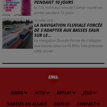
PENDANT 10 JOURS
la 77e Foire aux vins de Colmar ouvre ses
portes pendant 10 jours
30 juillet 2026
LA NAVIGATION FLUVIALE FORCÉE
DE S’ADAPTER AUX BASSES EAUX
SUR LE...
La navigation fluviale forcée de s’adapter
aux basses eaux sur le Rhin, très précoces
cette année
RADIO
ACTU
REPLAY
JEUX
SORTIES EN ALSACE
EMPLOI
CONTACT