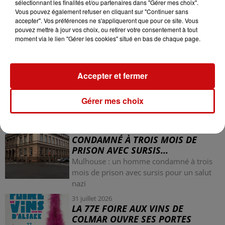
2021. Ce dernier est installé au 1er étage de la Grande
sélectionnant les finalités et/ou partenaires dans "Gérer mes choix".
aux Dîmes.
Vous pouvez également refuser en cliquant sur "Continuer sans
accepter". Vos préférences ne s'appliqueront que pour ce site. Vous
pouvez mettre à jour vos choix, ou retirer votre consentement à tout
moment via le lien "Gérer les cookies" situé en bas de chaque page.
Accepter et fermer
LES AUTRES ACTUALITÉS
Gérer mes choix
31 juillet 2026
MULHOUSE : UN HOMME
CONDAMNÉ À TROIS MOIS DE
PRISON AVEC SURSIS...
Mulhouse : un homme condamné à trois
mois de prison avec sursis pour un salut
nazi
31 juillet 2026
LA 77E FOIRE AUX VINS DE
COLMAR OUVRE SES PORTES