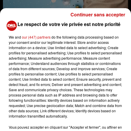
Continuer sans accepter
A l'occasion du marché de Noël de
Le respect de votre vie privée est notre priorité
Wissembourg, retrouvez Michel pour une
We and
our (447) partners
do the following data processing based on
émission en direct, dimanche 5 décembre de
your consent and/or our legitimate interest: Store and/or access
16h à 19h !
information on a device; Use limited data to select advertising; Create
profiles for personalised advertising; Use profiles to select personalised
advertising; Measure advertising performance; Measure content
performance; Understand audiences through statistics or combinations
Le marché de Noël de Wissembourg est ouvert
of data from different sources; Develop and improve services; Create
profiles to personalise content; Use profiles to select personalised
uniquement les week-ends pendant la période de l'Avent
content; Use limited data to select content; Ensure security, prevent and
(du 27/11 au 19/12).
Les horaires d'ouverture du
detect fraud, and fix errors; Deliver and present advertising and content;
marché de Noël
:
Save and communicate privacy choices. These technologies may
process personal data such as IP address and browsing data to offer
les samedis de 11h à 19h
following functionalities: Identify devices based on information actively
requested; Use precise geolocation data; Match and combine data from
les dimanches de 11h à 19h.
other data sources; Link different devices; Identify devices based on
information transmitted automatically.
Découvrez aussi le marché de l'art et de l'artisanat, les
samedis et dimanches du 27 novembre au 12 décembre
Vous pouvez accepter en cliquant sur "Accepter et fermer", ou affiner en