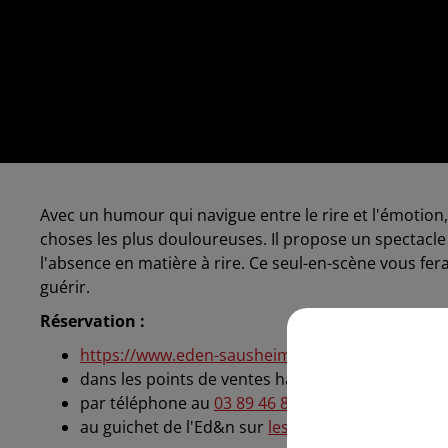
Avec un humour qui navigue entre le rire et l'émotio
choses les plus douloureuses. Il propose un spectacle
l'absence en matière à rire. Ce seul-en-scène vous fe
guérir.
Réservation :
https://www.eden-sausheim.com/philippe-caveri
dans les points de ventes habituels
par téléphone au
03 89 46 83 90
au guichet de l'Ed&n sur
les heures d'ouverture
s