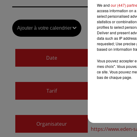
We and
our (447) partn
access information on a 
select personalised ad
statistics or combinatio
profiles to select person
Ajouter à votre calendrier
Deliver and present adv
data such as IP address 
requested; Use precise g
based on information tra
du
5 juin 2026 à 20
Date
Vous pouvez accepter en 
au
5 juin 2026 à 22
mes choix". Vous pouvez
ce site. Vous pouvez met
bas de chaque page.
Payant
Tarif
De 30€ à 44.20€
Espace Dollfus et 
Organisateur
https://www.eden-s