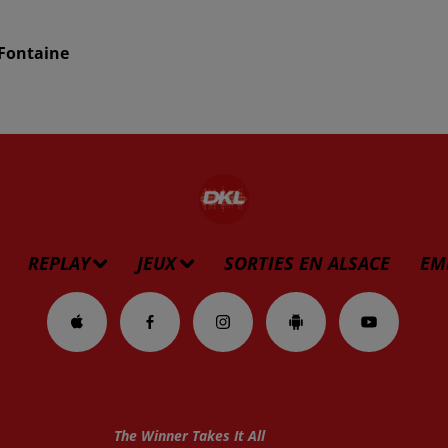
 Fontaine
REPLAY
JEUX
SORTIES EN ALSACE
EM
The Winner Takes It All