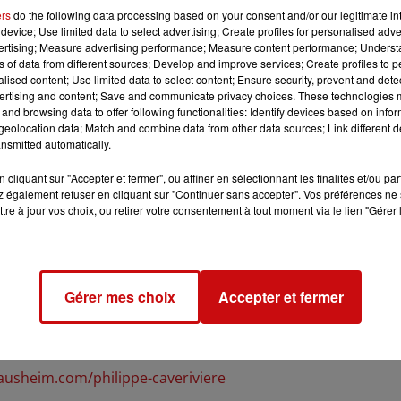
ers
do the following data processing based on your consent and/or our legitimate int
device; Use limited data to select advertising; Create profiles for personalised adver
vertising; Measure advertising performance; Measure content performance; Unders
ns of data from different sources; Develop and improve services; Create profiles to 
alised content; Use limited data to select content; Ensure security, prevent and detect
ertising and content; Save and communicate privacy choices. These technologies
and browsing data to offer following functionalities: Identify devices based on infor
eolocation data; Match and combine data from other data sources; Link different de
nsmitted automatically.
h00
cliquant sur "Accepter et fermer", ou affiner en sélectionnant les finalités et/ou pa
h00
 également refuser en cliquant sur "Continuer sans accepter". Vos préférences ne 
tre à jour vos choix, ou retirer votre consentement à tout moment via le lien "Gérer 
Gérer mes choix
Accepter et fermer
Noack
ausheim.com/philippe-caveriviere