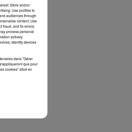
erest: Store and/or
tising; Use profiles to
tand audiences through
personalise content; Use
 fraud, and fix errors;
 may process personal
mation actively
vices; Identify devices
rtenaires dans "Gérer
s'appliqueront que pour
les cookies" situé en