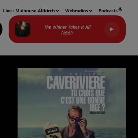
Live :
Mulhouse-Altkirch
Webradios
Podcasts
The Winner Takes It All
ABBA