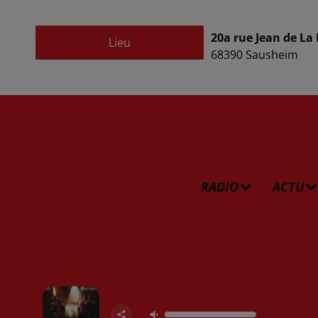
20a rue Jean de La
Lieu
68390
Sausheim
RADIO
ACTU