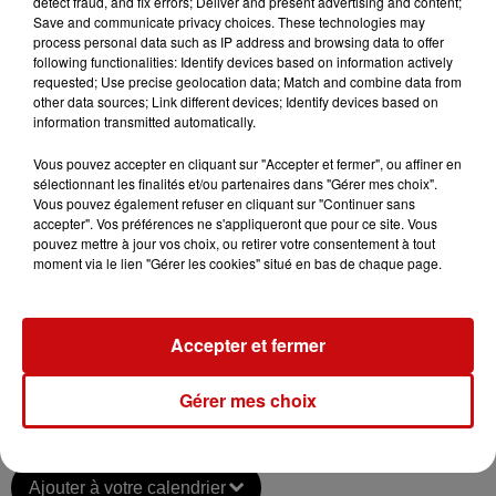
detect fraud, and fix errors; Deliver and present advertising and content;
pauvreté), a abordé et défendu avec passion des thèmes
Save and communicate privacy choices. These technologies may
process personal data such as IP address and browsing data to offer
sociaux et humanitaires durant sa carrière,
following functionalities: Identify devices based on information actively
tragiquement interrompue en 1986 dans un accident
requested; Use precise geolocation data; Match and combine data from
d'hélicoptère. Toutefois, son héritage musical reste
other data sources; Link different devices; Identify devices based on
information transmitted automatically.
intemporel, continuant d'inspirer de nombreux artistes
et fans à travers le monde, et touchant des générations
Vous pouvez accepter en cliquant sur "Accepter et fermer", ou affiner en
entières par sa profondeur et son authenticité.
sélectionnant les finalités et/ou partenaires dans "Gérer mes choix".
Vous pouvez également refuser en cliquant sur "Continuer sans
Réservation :
accepter". Vos préférences ne s'appliqueront que pour ce site. Vous
pouvez mettre à jour vos choix, ou retirer votre consentement à tout
https://www.eden-sausheim.com/legende-
moment via le lien "Gérer les cookies" situé en bas de chaque page.
balavoine
dans les points de ventes habituels
par téléphone au
03 89 46 83 90
Accepter et fermer
au guichet de l'Ed&n sur
les heures d'ouverture
s
Gérer mes choix
Ajouter à votre calendrier