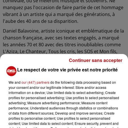
conviviale, où se mêleront musique et souvenirs. Ne
manquez pas l'occasion de faire partie de cet hommage
vibrant à un artiste qui a marqué des générations, à
l'aube des 40 ans de sa disparition.
Daniel Balavoine, artiste iconique et emblématique de la
chanson française, avec ses textes engagés, a marqué
les années 70 et 80 avec des titres inoubliables comme
L'Aziza, Le Chanteur, Tous les cris, les SOS et Mon fils,
ma bataille. Révélé au grand public grâce à Michel
Continuer sans accepter
Berger, qui lui propose le rôle de Johnny Rockfort dans
Le respect de votre vie privée est notre priorité
la comédie musicale Starmania, il arbore pour l'occasion
un look rock-punk et chante à la perfection deux titres
We and
our (447) partners
do the following data processing based on
qui vont le rendre célèbre : Quand on arrive en ville et
your consent and/or our legitimate interest: Store and/or access
SOS d'un terrien en détresse. Le public découvre alors
information on a device; Use limited data to select advertising; Create
profiles for personalised advertising; Use profiles to select personalised
un artiste d'exception, qui va inspirer toute une
advertising; Measure advertising performance; Measure content
génération à travers son style unique, dans lequel se
performance; Understand audiences through statistics or combinations
mêlent rock, variété et influences pop. Daniel Balavoine,
of data from different sources; Develop and improve services; Create
profiles to personalise content; Use profiles to select personalised
également fervent défenseur des causes qui lui tenaient
content; Use limited data to select content; Ensure security, prevent and
à cœur (notamment l'éducation et la lutte contre la