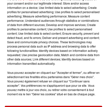
robinet pendant au moins cinq minutes avant toute
your consent and/or our legitimate interest: Store and/or access
consommation. En revanche, l’eau peut toujours être
information on a device; Use limited data to select advertising; Create
profiles for personalised advertising; Use profiles to select personalised
utilisée pour la toilette, la vaisselle ou le lavage du linge,
advertising; Measure advertising performance; Measure content
sauf pour le bain des nourrissons.
performance; Understand audiences through statistics or combinations
of data from different sources; Develop and improve services; Create
La municipalité a mis en place une distribution de
profiles to personalise content; Use profiles to select personalised
bouteilles d’eau à la mairie. Selon le maire, la situation
content; Use limited data to select content; Ensure security, prevent and
detect fraud, and fix errors; Deliver and present advertising and content;
pourrait être rétablie d’ici une à deux semaines, le
Save and communicate privacy choices. These technologies may
temps de réparer la fuite et de procéder aux analyses
process personal data such as IP address and browsing data to offer
nécessaires.
following functionalities: Identify devices based on information actively
requested; Use precise geolocation data; Match and combine data from
other data sources; Link different devices; Identify devices based on
information transmitted automatically.
Vous pouvez accepter en cliquant sur "Accepter et fermer", ou affiner en
sélectionnant les finalités et/ou partenaires dans "Gérer mes choix".
Vous pouvez également refuser en cliquant sur "Continuer sans
accepter". Vos préférences ne s'appliqueront que pour ce site. Vous
LES AUTRES ACTUALITÉS
pouvez mettre à jour vos choix, ou retirer votre consentement à tout
moment via le lien "Gérer les cookies" situé en bas de chaque page.
31 juillet 2026
MULHOUSE : UN HOMME