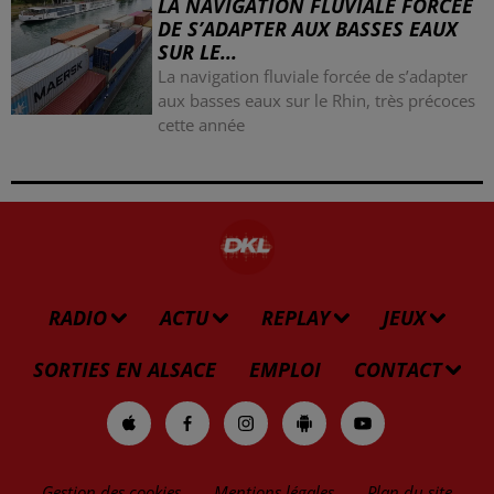
LA NAVIGATION FLUVIALE FORCÉE
DE S’ADAPTER AUX BASSES EAUX
SUR LE...
La navigation fluviale forcée de s’adapter
aux basses eaux sur le Rhin, très précoces
cette année
RADIO
ACTU
REPLAY
JEUX
SORTIES EN ALSACE
EMPLOI
CONTACT
Gestion des cookies
Mentions légales
Plan du site