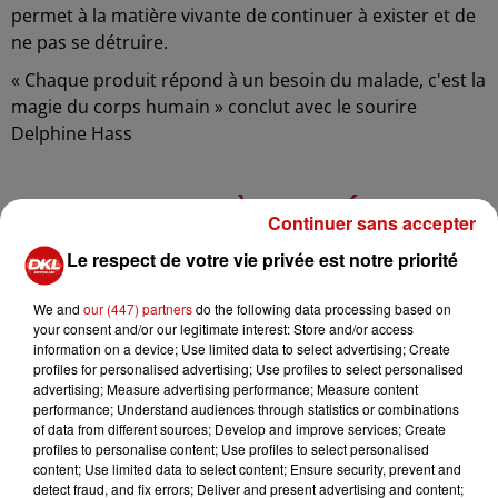
permet à la matière vivante de continuer à exister et de
ne pas se détruire.
« Chaque produit répond à un besoin du malade, c'est la
magie du corps humain » conclut avec le sourire
Delphine Hass
UNE LOGISTIQUE À TOUTE ÉPREUVE,
Continuer sans accepter
24H/24 ET CHAQUE JOUR DE L'ANNÉE !
Le respect de votre vie privée est notre priorité
Une fois sortis de ce service, les produits sont stockés
We and
our (447) partners
do the following data processing based on
au sein de vaste chambres froides. C'est là le « cœur du
your consent and/or our legitimate interest: Store and/or access
réacteur » en quelque sorte de l'EFS. Lors de notre visite,
information on a device; Use limited data to select advertising; Create
nous avons pu constater des étagères partiellement
profiles for personalised advertising; Use profiles to select personalised
advertising; Measure advertising performance; Measure content
vides, signe bien tangible que ces stocks – jusqu'alors
performance; Understand audiences through statistics or combinations
très virtuels – étaient en effet bien maigres.
of data from different sources; Develop and improve services; Create
profiles to personalise content; Use profiles to select personalised
content; Use limited data to select content; Ensure security, prevent and
DIAPORAMA : LES STOCKS DE L'EFS AU
detect fraud, and fix errors; Deliver and present advertising and content;