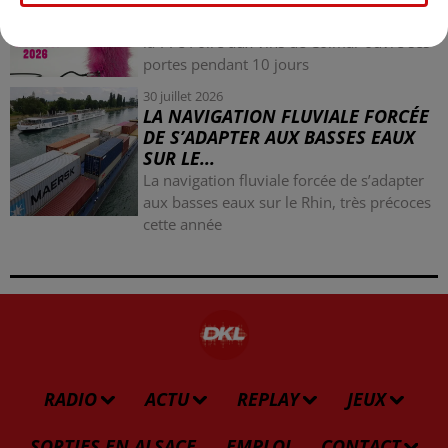
PENDANT 10 JOURS
la 77e Foire aux vins de Colmar ouvre ses
portes pendant 10 jours
30 juillet 2026
LA NAVIGATION FLUVIALE FORCÉE
DE S’ADAPTER AUX BASSES EAUX
SUR LE...
La navigation fluviale forcée de s’adapter
aux basses eaux sur le Rhin, très précoces
cette année
RADIO
ACTU
REPLAY
JEUX
SORTIES EN ALSACE
EMPLOI
CONTACT