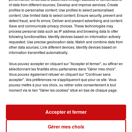
géantes et originales se veulent être des moments
of data from different sources; Develop and improve services; Create
fédérateurs, pour jouer avec l’orthographe et les mots.
profiles to personalise content; Use profiles to select personalised
content; Use limited data to select content; Ensure security, prevent and
detect fraud, and fix errors; Deliver and present advertising and content;
Save and communicate privacy choices. These technologies may
process personal data such as IP address and browsing data to offer
following functionalities: Identify devices based on information actively
requested; Use precise geolocation data; Match and combine data from
other data sources; Link different devices; Identify devices based on
information transmitted automatically.
LES AUTRES ACTUALITÉS
Vous pouvez accepter en cliquant sur "Accepter et fermer", ou affiner en
sélectionnant les finalités et/ou partenaires dans "Gérer mes choix".
31 juillet 2026
Vous pouvez également refuser en cliquant sur "Continuer sans
MULHOUSE : UN HOMME
accepter". Vos préférences ne s'appliqueront que pour ce site. Vous
CONDAMNÉ À TROIS MOIS DE
pouvez mettre à jour vos choix, ou retirer votre consentement à tout
moment via le lien "Gérer les cookies" situé en bas de chaque page.
PRISON AVEC SURSIS...
Mulhouse : un homme condamné à trois
mois de prison avec sursis pour un salut
nazi
Accepter et fermer
31 juillet 2026
LA 77E FOIRE AUX VINS DE
Gérer mes choix
COLMAR OUVRE SES PORTES