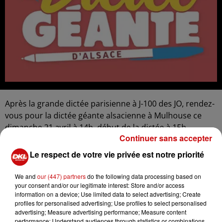
Après la grande dictée parisienne à J-100 des JO, rendez-
vous pour la dictée géante alsacienne à Mulhouse ce
dimanche 21 avril à 14h, début de la dictée à 15h.
Continuer sans accepter
Le Centre sportif régional accueille, ce dimanche 21 avril,
Le respect de votre vie privée est notre priorité
la Dictée géante d’Alsace, un évènement ludique, gratuit
et ouvert à tous. Organisée par la Collectivité
We and
our (447) partners
do the following data processing based on
européenne d’Alsace, cette dictée géante sera placée
your consent and/or our legitimate interest: Store and/or access
sous le signe du sport, en cette année olympique. Mises
information on a device; Use limited data to select advertising; Create
en place, depuis 2013, par l’écrivain et journaliste Rachid
profiles for personalised advertising; Use profiles to select personalised
advertising; Measure advertising performance; Measure content
Santaki, qui sera présent ce dimanche, ces dictées
performance; Understand audiences through statistics or combinations