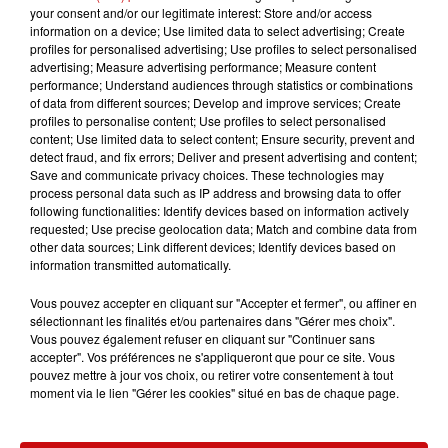
your consent and/or our legitimate interest: Store and/or access
Quatorze personnes étaient présentes dans le bâtiment
information on a device; Use limited data to select advertising; Create
au moment du drame. Les secouristes ont pu établir un
profiles for personalised advertising; Use profiles to select personalised
contact avec les sept personnes ensevelies, réussissant
advertising; Measure advertising performance; Measure content
performance; Understand audiences through statistics or combinations
à en sauver quatre, dont un enfant de deux ans et sa
of data from different sources; Develop and improve services; Create
mère originaires des Pays-Bas. Trois personnes restent
profiles to personalise content; Use profiles to select personalised
encore sous les décombres, probablement grièvement
content; Use limited data to select content; Ensure security, prevent and
detect fraud, and fix errors; Deliver and present advertising and content;
blessées. Environ 250 secouristes ont été mobilisés, et
Save and communicate privacy choices. These technologies may
31 habitants des environs ont été évacués par
process personal data such as IP address and browsing data to offer
précaution.
following functionalities: Identify devices based on information actively
requested; Use precise geolocation data; Match and combine data from
other data sources; Link different devices; Identify devices based on
information transmitted automatically.
Vous pouvez accepter en cliquant sur "Accepter et fermer", ou affiner en
sélectionnant les finalités et/ou partenaires dans "Gérer mes choix".
Vous pouvez également refuser en cliquant sur "Continuer sans
accepter". Vos préférences ne s'appliqueront que pour ce site. Vous
LES AUTRES ACTUALITÉS
pouvez mettre à jour vos choix, ou retirer votre consentement à tout
moment via le lien "Gérer les cookies" situé en bas de chaque page.
31 juillet 2026
MULHOUSE : UN HOMME