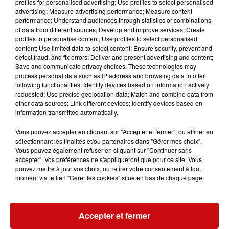
profiles for personalised advertising; Use profiles to select personalised
affilié à une agence gouvernementale", ont précisé les
advertising; Measure advertising performance; Measure content
performance; Understand audiences through statistics or combinations
secours, notant qu'aucun incendie n'avait été signalé.
of data from different sources; Develop and improve services; Create
Les gestionnaires du camping ont également confirmé
profiles to personalise content; Use profiles to select personalised
que l'accident s'était produit en dehors de leurs
content; Use limited data to select content; Ensure security, prevent and
detect fraud, and fix errors; Deliver and present advertising and content;
installations.
Save and communicate privacy choices. These technologies may
process personal data such as IP address and browsing data to offer
following functionalities: Identify devices based on information actively
requested; Use precise geolocation data; Match and combine data from
other data sources; Link different devices; Identify devices based on
information transmitted automatically.
Vous pouvez accepter en cliquant sur "Accepter et fermer", ou affiner en
LES AUTRES ACTUALITÉS
sélectionnant les finalités et/ou partenaires dans "Gérer mes choix".
Vous pouvez également refuser en cliquant sur "Continuer sans
accepter". Vos préférences ne s'appliqueront que pour ce site. Vous
pouvez mettre à jour vos choix, ou retirer votre consentement à tout
31 juillet 2026
MULHOUSE : UN HOMME
moment via le lien "Gérer les cookies" situé en bas de chaque page.
CONDAMNÉ À TROIS MOIS DE
PRISON AVEC SURSIS...
Mulhouse : un homme condamné à trois
Accepter et fermer
mois de prison avec sursis pour un salut