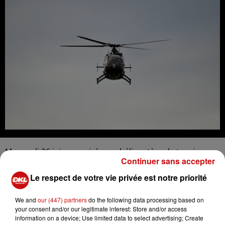
Mercredi 26 juin en soirée, un hélicoptère de tourisme
Continuer sans accepter
s'est écrasé à Saint-Raphaël, dans le Var, entraînant la
mort de deux personnes, comme l'a rapporté France 3
Le respect de votre vie privée est notre priorité
Provence-Alpes Côte d'Azur. L'incident s'est produit près
du camping Estérel Caravaning, sans causer de
We and
our (447) partners
do the following data processing based on
your consent and/or our legitimate interest: Store and/or access
dommages supplémentaires, ont confirmé les pompiers
information on a device; Use limited data to select advertising; Create
locaux. Il s'agissait d'un "petit hélicoptère privé, non