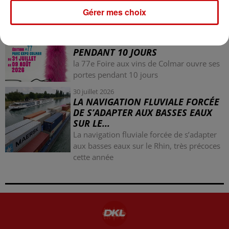
nazi
Gérer mes choix
31 juillet 2026
LA 77E FOIRE AUX VINS DE
COLMAR OUVRE SES PORTES
PENDANT 10 JOURS
la 77e Foire aux vins de Colmar ouvre ses
portes pendant 10 jours
30 juillet 2026
LA NAVIGATION FLUVIALE FORCÉE
DE S’ADAPTER AUX BASSES EAUX
SUR LE...
La navigation fluviale forcée de s’adapter
aux basses eaux sur le Rhin, très précoces
cette année