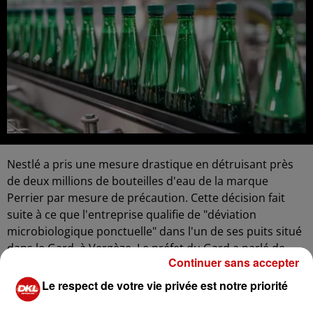
Nestlé a pris une mesure drastique en détruisant près
de deux millions de bouteilles d'eau de la marque
Perrier par mesure de précaution. Cette décision fait
suite à ce que l'entreprise qualifie de "déviation
microbiologique ponctuelle" dans l'un de ses puits situé
dans le Gard, à Vergèze. Le préfet du Gard a parlé de
Continuer sans accepter
"contamination d'origine fécale" à propos de cet
incident.
Le respect de votre vie privée est notre priorité
La contamination aurait eu lieu après les fortes pluies