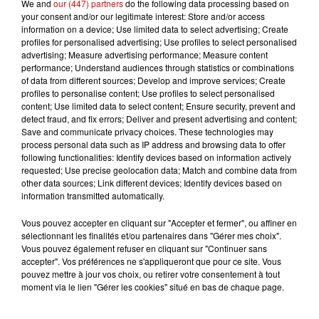
We and
our (447) partners
do the following data processing based on
survenues mi-mars lors de la tempête Monica, affectant
your consent and/or our legitimate interest: Store and/or access
ainsi l'une des sources d'eau de Perrier. L'exploitation
information on a device; Use limited data to select advertising; Create
du puits a été suspendue et ne reprendra que sous le
profiles for personalised advertising; Use profiles to select personalised
advertising; Measure advertising performance; Measure content
contrôle des autorités sanitaires. Cette situation
performance; Understand audiences through statistics or combinations
survient après une révélation antérieure concernant un
of data from different sources; Develop and improve services; Create
filtrage non réglementaire des eaux par le minéralier.
profiles to personalise content; Use profiles to select personalised
content; Use limited data to select content; Ensure security, prevent and
Cependant, selon la marque, les autres puits ne sont
detect fraud, and fix errors; Deliver and present advertising and content;
pas affectés, et les consommateurs peuvent boire en
Save and communicate privacy choices. These technologies may
toute sécurité toutes les autres bouteilles disponibles
process personal data such as IP address and browsing data to offer
following functionalities: Identify devices based on information actively
sur le marché.
requested; Use precise geolocation data; Match and combine data from
other data sources; Link different devices; Identify devices based on
information transmitted automatically.
Vous pouvez accepter en cliquant sur "Accepter et fermer", ou affiner en
sélectionnant les finalités et/ou partenaires dans "Gérer mes choix".
Vous pouvez également refuser en cliquant sur "Continuer sans
accepter". Vos préférences ne s'appliqueront que pour ce site. Vous
LES AUTRES ACTUALITÉS
pouvez mettre à jour vos choix, ou retirer votre consentement à tout
moment via le lien "Gérer les cookies" situé en bas de chaque page.
31 juillet 2026