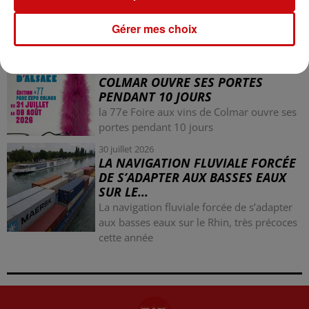
Mulhouse : un homme condamné à trois
mois de prison avec sursis pour un salut
Gérer mes choix
nazi
31 juillet 2026
LA 77E FOIRE AUX VINS DE
COLMAR OUVRE SES PORTES
PENDANT 10 JOURS
la 77e Foire aux vins de Colmar ouvre ses
portes pendant 10 jours
30 juillet 2026
LA NAVIGATION FLUVIALE FORCÉE
DE S’ADAPTER AUX BASSES EAUX
SUR LE...
La navigation fluviale forcée de s’adapter
aux basses eaux sur le Rhin, très précoces
cette année