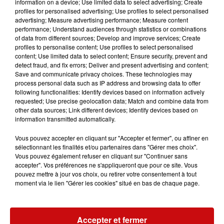
information on a device; Use limited data to select advertising; Create
du cabinet du Premier ministre, où il pourra observer le
profiles for personalised advertising; Use profiles to select personalised
quotidien du Premier ministre et de ses collaborateurs.
advertising; Measure advertising performance; Measure content
Le stage se déroulera à l'Hôtel de Matignon, situé au 57
performance; Understand audiences through statistics or combinations
of data from different sources; Develop and improve services; Create
rue de Varenne à Paris. De plus, le stagiaire aura la
profiles to personalise content; Use profiles to select personalised
possibilité de changer de pôle la deuxième semaine de
content; Use limited data to select content; Ensure security, prevent and
son stage afin de découvrir différents aspects du
detect fraud, and fix errors; Deliver and present advertising and content;
Save and communicate privacy choices. These technologies may
fonctionnement du Gouvernement.
process personal data such as IP address and browsing data to offer
following functionalities: Identify devices based on information actively
requested; Use precise geolocation data; Match and combine data from
other data sources; Link different devices; Identify devices based on
information transmitted automatically.
Vous pouvez accepter en cliquant sur "Accepter et fermer", ou affiner en
sélectionnant les finalités et/ou partenaires dans "Gérer mes choix".
LES AUTRES ACTUALITÉS
Vous pouvez également refuser en cliquant sur "Continuer sans
accepter". Vos préférences ne s'appliqueront que pour ce site. Vous
pouvez mettre à jour vos choix, ou retirer votre consentement à tout
moment via le lien "Gérer les cookies" situé en bas de chaque page.
31 juillet 2026
MULHOUSE : UN HOMME
CONDAMNÉ À TROIS MOIS DE
PRISON AVEC SURSIS...
Accepter et fermer