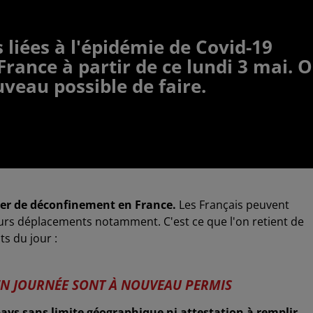
 liées à l'épidémie de Covid-19
rance à partir de ce lundi 3 mai. 
uveau possible de faire.
ier de déconfinement en France.
Les Français peuvent
eurs déplacements notamment. C'est ce que l'on retient de
s du jour :
EN JOURNÉE SONT À NOUVEAU PERMIS
pays sans limite géographique ni attestation à remplir
.