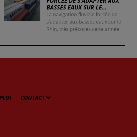
FORCÉE DE S’ADAPTER AUX
BASSES EAUX SUR LE...
La navigation fluviale forcée de
s’adapter aux basses eaux sur le
Rhin, très précoces cette année
PLOI
CONTACT