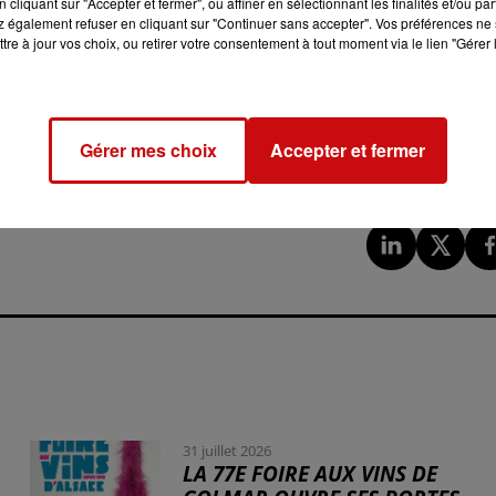
ec le déconfinement de ce 3 mai.
Voici la nouvelle version
cliquant sur "Accepter et fermer", ou affiner en sélectionnant les finalités et/ou pa
 également refuser en cliquant sur "Continuer sans accepter". Vos préférences ne 
tre à jour vos choix, ou retirer votre consentement à tout moment via le lien "Gérer 
UE C'EST POSSIBLE
le télétravail doit être la règle pour l'ensemble des
Les salariés en télétravail à 100% gardent la possibilité de
Gérer mes choix
Accepter et fermer
s le souhaitent,
mais pas plus.
31 juillet 2026
LA 77E FOIRE AUX VINS DE