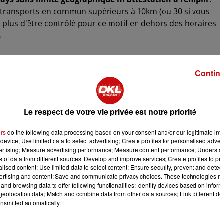
en transports en commun supérieurs à 10km (ou 30 si vous
 plus d'être contrôlé pour ce motif en dehors des horaires
.
NENT
Contin
 et après les 2 semaines de vacances de Pâques,
les lycée
auge
, avec une alternance de classes en présentiel et en
ue.
Le respect de votre vie privée est notre priorité
iel, sauf pour les élèves de 4e et 3e des 15 départements 
ers
do the following data processing based on your consent and/or our legitimate int
 rentrée en demi-jauge.
device; Use limited data to select advertising; Create profiles for personalised adver
vertising; Measure advertising performance; Measure content performance; Unders
ns of data from different sources; Develop and improve services; Create profiles to 
alised content; Use limited data to select content; Ensure security, prevent and detect
:
le couvre-feu entre 19 heures et 6 heures reste en vigue
ertising and content; Save and communicate privacy choices. These technologies
r justifier ses déplacements sur cette période horaire. Les
and browsing data to offer following functionalities: Identify devices based on infor
ou médicale, garde d'enfants, assistance à un proche
eolocation data; Match and combine data from other data sources; Link different de
nsmitted automatically.