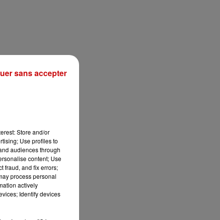
uer sans accepter
ns
les
erest: Store and/or
tising; Use profiles to
tand audiences through
personalise content; Use
 fraud, and fix errors;
ur
.
 may process personal
mation actively
vices; Identify devices