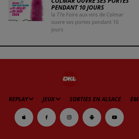
COLMAR OUVRE SES PORTES
PENDANT 10 JOURS
la 77e Foire aux vins de Colmar
ouvre ses portes pendant 10
jours
REPLAY
JEUX
SORTIES EN ALSACE
EM