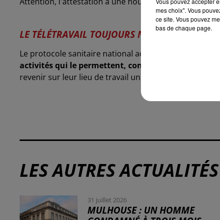
Attention, l'attestation a une nouvelle fois évolué av
Vous pouvez accepter en 
mes choix". Vous pouvez
ce site. Vous pouvez met
bas de chaque page.
LE TÉLÉTRAVAIL TOUJOURS NÉCESSAIRE LORSQ
Le protocole sanitaire national actuel, qui prévoit que
activités qui le permettent, continue à s'appliquer.
revenir sur leur lieu de travail un jour par semaine s'il
LES AUTRES ACTUALITÉS
31 juillet 2026
MULHOUSE : UN HOMME