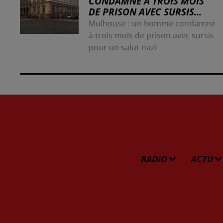
CONDAMNÉ À TROIS MOIS
DE PRISON AVEC SURSIS...
Mulhouse : un homme condamné
à trois mois de prison avec sursis
pour un salut nazi
RADIO
ACTU