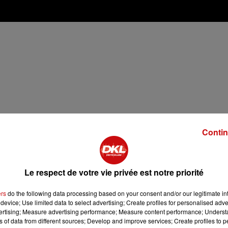
Contin
Le respect de votre vie privée est notre priorité
ers
do the following data processing based on your consent and/or our legitimate int
device; Use limited data to select advertising; Create profiles for personalised adver
vertising; Measure advertising performance; Measure content performance; Unders
 et les faire blanchir dans l’eau bouillante pendant 1 minute.
ns of data from different sources; Develop and improve services; Create profiles to 
lement, puis les hacher finement.