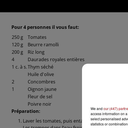
Pour 4 personnes il vous faut:
250
g
Tomates
120
g
Beurre ramolli
200
g
Riz long
4
Daurades royales entières
1
c. à s.
Thym séché
Huile d'olive
2
Concombres
1
Oignon jaune
Fleur de sel
Poivre noir
We and
our (447) partn
Préparation:
access information on a 
select personalised ad
Laver les tomates, puis entailler la peau en croix
statistics or combinatio
Les tremper dans l’eau froide pour les peler faci