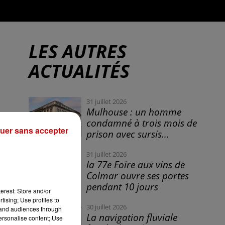
LES AUTRES
ACTUALITÉS
31 juillet 2026
Mulhouse : un homme
condamné à trois mois de
uer sans accepter
prison avec sursis...
31 juillet 2026
la 77e Foire aux vins de
Colmar ouvre ses portes
pendant 10 jours
erest: Store and/or
tising; Use profiles to
30 juillet 2026
tand audiences through
La navigation fluviale
personalise content; Use