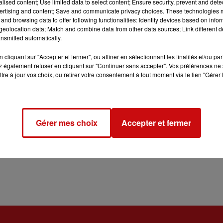
alised content; Use limited data to select content; Ensure security, prevent and detect
t les tomates, de la fleur de sel et du poivre.
ertising and content; Save and communicate privacy choices. These technologies
and browsing data to offer following functionalities: Identify devices based on infor
ante salée selon les instructions du paquet.
eolocation data; Match and combine data from other data sources; Link different de
a peau de chacune à l'aide d'un couteau.
nsmitted automatically.
 avec le thym, de la fleur de sel et du poivre.
cliquant sur "Accepter et fermer", ou affiner en sélectionnant les finalités et/ou pa
légèrement huilée puis enfourner dans un four préchauffé 
 également refuser en cliquant sur "Continuer sans accepter". Vos préférences ne 
 poissons à mi-cuisson.
tre à jour vos choix, ou retirer votre consentement à tout moment via le lien "Gérer 
couper en 2 sur la longueur, puis les hacher en prenant so
ire revenir dans une poêle avec les concombres et 3 à 4 c-à-s
s.
Gérer mes choix
Accepter et fermer
te/concombre. Bien mélanger.
 dorades à leur sortie du four, puis les servir avec le riz à l