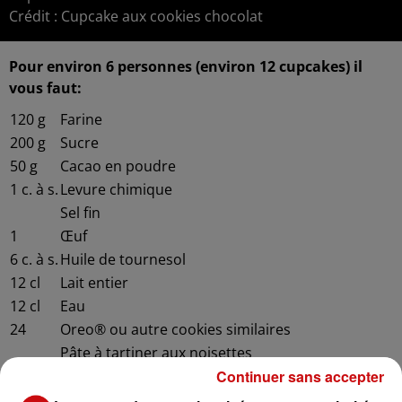
Crédit :
Cupcake aux cookies chocolat
Pour environ 6 personnes (environ 12 cupcakes) il
vous faut:
120
g
Farine
200
g
Sucre
50
g
Cacao en poudre
1
c. à s.
Levure chimique
Sel fin
1
Œuf
6
c. à s.
Huile de tournesol
12
cl
Lait entier
12
cl
Eau
24
Oreo® ou autre cookies similaires
Pâte à tartiner aux noisettes
Continuer sans accepter
250
g
Mascarpone
20
cl
Crème liquide entière