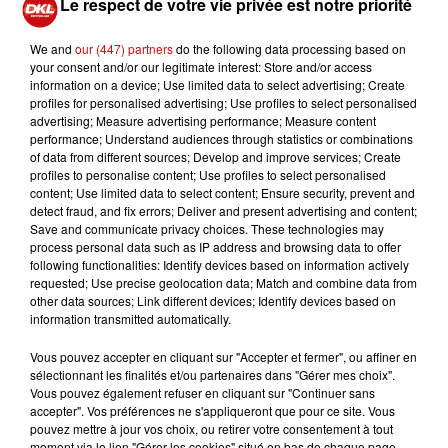
Le respect de votre vie privée est notre priorité
30
g
Sucre glace
50
g
Chocolat noir
We and
our (447) partners
do the following data processing based on
your consent and/or our legitimate interest: Store and/or access
Préparation:
information on a device; Use limited data to select advertising; Create
profiles for personalised advertising; Use profiles to select personalised
Préchauffer le four à 180°C.
advertising; Measure advertising performance; Measure content
Dans un grand bol, mélanger la farine, le sucre, le
performance; Understand audiences through statistics or combinations
cacao, la levure et une pincée de sel.
of data from different sources; Develop and improve services; Create
profiles to personalise content; Use profiles to select personalised
Dans un deuxième récipient, mélanger l’œuf avec
content; Use limited data to select content; Ensure security, prevent and
l’huile, le lait et l’eau chaude. Incorporer petit à
detect fraud, and fix errors; Deliver and present advertising and content;
petit ce mélange au grand bol contenant la farine.
Save and communicate privacy choices. These technologies may
process personal data such as IP address and browsing data to offer
Regrouper les biscuits deux à deux avec une
following functionalities: Identify devices based on information actively
cuillère à café de pâte à tartiner.
requested; Use precise geolocation data; Match and combine data from
Garnir chaque moule à cupcake de deux biscuits
other data sources; Link different devices; Identify devices based on
information transmitted automatically.
puis recouvrir de pâte à gâteau. Enfourner 20
minutes.
Vous pouvez accepter en cliquant sur "Accepter et fermer", ou affiner en
Pendant ce temps, monter la crème liquide en
sélectionnant les finalités et/ou partenaires dans "Gérer mes choix".
Vous pouvez également refuser en cliquant sur "Continuer sans
chantilly au batteur avec la mascarpone, ajouter le
accepter". Vos préférences ne s'appliqueront que pour ce site. Vous
sucre glace au faire et à mesure.
pouvez mettre à jour vos choix, ou retirer votre consentement à tout
Mettre en poche et décorer les cupcakes. Râper
moment via le lien "Gérer les cookies" situé en bas de chaque page.