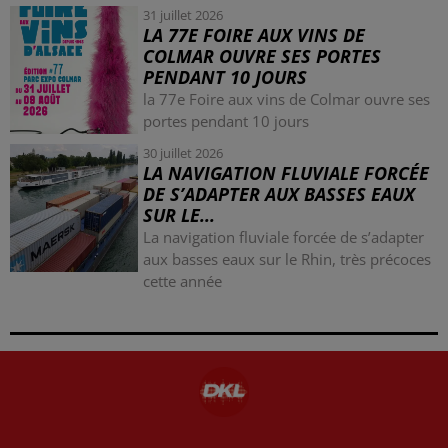
31 juillet 2026
LA 77E FOIRE AUX VINS DE
COLMAR OUVRE SES PORTES
PENDANT 10 JOURS
la 77e Foire aux vins de Colmar ouvre ses
portes pendant 10 jours
30 juillet 2026
LA NAVIGATION FLUVIALE FORCÉE
DE S’ADAPTER AUX BASSES EAUX
SUR LE...
La navigation fluviale forcée de s’adapter
aux basses eaux sur le Rhin, très précoces
cette année