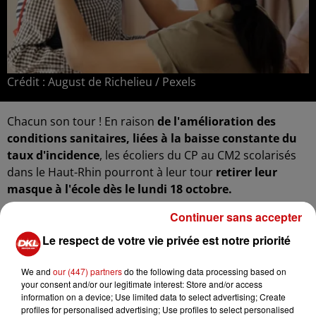
Crédit :
August de Richelieu / Pexels
Chacun son tour ! En raison
de l'amélioration des
conditions sanitaires, liées à la baisse constante du
taux d'incidence
, les écoliers du CP au CM2 scolarisés
dans le Haut-Rhin pourront à leur tour
retirer leur
masque à l'école dès le lundi 18 octobre.
L'information a été confirmée dans la nuit de mercredi à
Continuer sans accepter
jeudi par un
décret publié au Journal officiel.
Le respect de votre vie privée est notre priorité
We and
our (447) partners
do the following data processing based on
12 DÉPARTEMENTS BÉNÉFICIENT DE
your consent and/or our legitimate interest: Store and/or access
CET ASSOUPLISSEMENT
information on a device; Use limited data to select advertising; Create
profiles for personalised advertising; Use profiles to select personalised