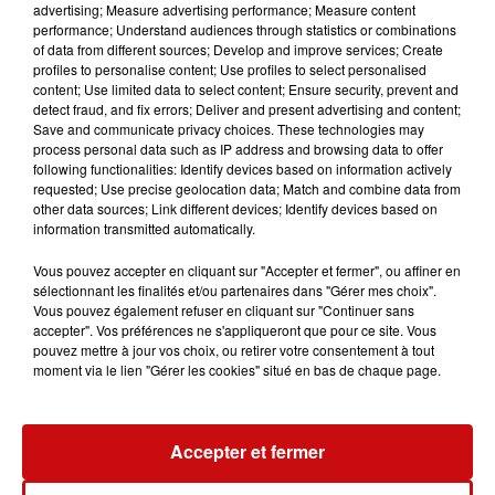
advertising; Measure advertising performance; Measure content
Le Haut-Rhin fait partie des 12 nouveaux départements
performance; Understand audiences through statistics or combinations
où le ralentissement de l'épidémie permet de relâcher
of data from different sources; Develop and improve services; Create
certaines contraintes. Tous sont restés en dessous le
profiles to personalise content; Use profiles to select personalised
content; Use limited data to select content; Ensure security, prevent and
seuil des 50 cas pour 100.000 habitants pendant au
detect fraud, and fix errors; Deliver and present advertising and content;
moins cinq jours consécutifs.
Save and communicate privacy choices. These technologies may
process personal data such as IP address and browsing data to offer
Sont aussi concernés les départements de l'Ain, de
following functionalities: Identify devices based on information actively
l'Ariège, de Charente, du Cher, de la Drôme, du Gard, de
requested; Use precise geolocation data; Match and combine data from
other data sources; Link different devices; Identify devices based on
l'Hérault, de la Moselle, du Var, de la Haute-Vienne et de
information transmitted automatically.
la Seine-et-Marne.
Vous pouvez accepter en cliquant sur "Accepter et fermer", ou affiner en
Au total, le port du masque n'est donc plus obligatoire
sélectionnant les finalités et/ou partenaires dans "Gérer mes choix".
dans 79 départements.
Vous pouvez également refuser en cliquant sur "Continuer sans
accepter". Vos préférences ne s'appliqueront que pour ce site. Vous
pouvez mettre à jour vos choix, ou retirer votre consentement à tout
moment via le lien "Gérer les cookies" situé en bas de chaque page.
LA LOZÈRE FAIT FIGURE DE MAUVAIS
ÉLÈVE
Accepter et fermer
En revanche, face à la hausse du taux d'incidence
en
Lozère, le masque va redevenir obligatoire pour les