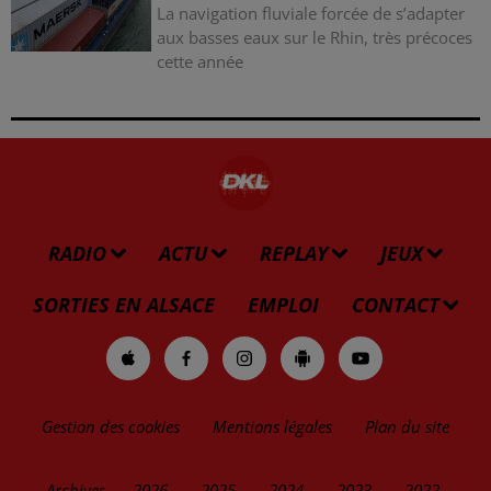
La navigation fluviale forcée de s’adapter
aux basses eaux sur le Rhin, très précoces
cette année
RADIO
ACTU
REPLAY
JEUX
SORTIES EN ALSACE
EMPLOI
CONTACT
Gestion des cookies
Mentions légales
Plan du site
Archives
2026
2025
2024
2023
2022