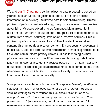
Le respect de votre vie privée est notre priorité
assises
Crédit :
assises
We and
our (447) partners
do the following data processing based on
your consent and/or our legitimate interest: Store and/or access
information on a device; Use limited data to select advertising; Create
Les débats avaient duré plusieurs jours, entre expertises
profiles for personalised advertising; Use profiles to select personalised
advertising; Measure advertising performance; Measure content
médicales, témoignages et plaidoiries. Le ministère
performance; Understand audiences through statistics or combinations
public avait requis 20 années d’emprisonnement contre
of data from different sources; Develop and improve services; Create
l’accusé. Finalement, la cour a retenu les circonstances
profiles to personalise content; Use profiles to select personalised
content; Use limited data to select content; Ensure security, prevent and
aggravantes et prononcé une peine de 15 ans. L’affaire
detect fraud, and fix errors; Deliver and present advertising and content;
suscite une vive émotion locale et relance le débat sur la
Save and communicate privacy choices. These technologies may
protection de l’enfance. L'homme de 36 ans était
process personal data such as IP address and browsing data to offer
following functionalities: Identify devices based on information actively
poursuivi pour violences volontaires sur son enfant de
requested; Use precise geolocation data; Match and combine data from
11 mois ayant entraîné la mort, sans l'intention de la
other data sources; Link different devices; Identify devices based on
donner, en date du 3 août 2019.
information transmitted automatically.
Vous pouvez accepter en cliquant sur "Accepter et fermer", ou affiner en
sélectionnant les finalités et/ou partenaires dans "Gérer mes choix".
Vous pouvez également refuser en cliquant sur "Continuer sans
accepter". Vos préférences ne s'appliqueront que pour ce site. Vous
pouvez mettre à jour vos choix, ou retirer votre consentement à tout
moment via le lien "Gérer les cookies" situé en bas de chaque page.