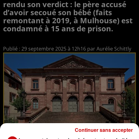
rendu son verdict : le père accusé
d’avoir secoué son bébé (faits
remontant à 2019, à Mulhouse) est
condamné à 15 ans de prison.
Publié : 29 septembre 2025 à 12h16 par Aurélie Schittly
Continuer sans accepter