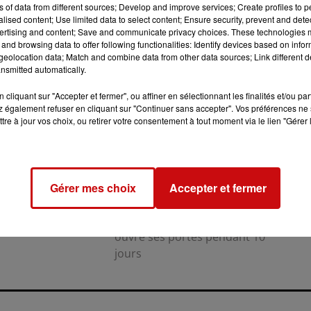
ns of data from different sources; Develop and improve services; Create profiles to 
alised content; Use limited data to select content; Ensure security, prevent and detect
ertising and content; Save and communicate privacy choices. These technologies
and browsing data to offer following functionalities: Identify devices based on infor
eolocation data; Match and combine data from other data sources; Link different de
nsmitted automatically.
cliquant sur "Accepter et fermer", ou affiner en sélectionnant les finalités et/ou pa
 également refuser en cliquant sur "Continuer sans accepter". Vos préférences ne 
tre à jour vos choix, ou retirer votre consentement à tout moment via le lien "Gérer 
31 juillet 2026
LA 77E FOIRE AUX VINS DE
Gérer mes choix
COLMAR OUVRE SES PORTES
Accepter et fermer
PENDANT 10 JOURS
la 77e Foire aux vins de Colmar
ouvre ses portes pendant 10
jours