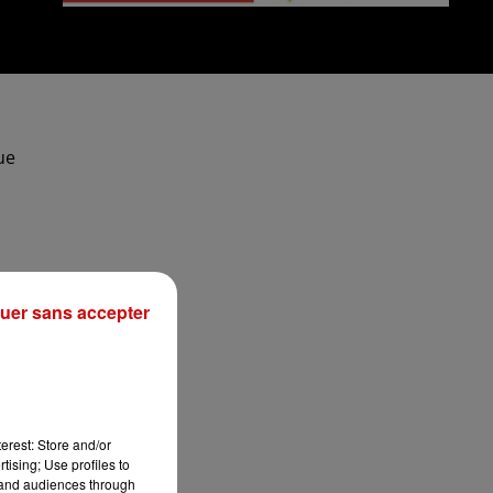
ue
t
uer sans accepter
les
erest: Store and/or
tising; Use profiles to
tand audiences through