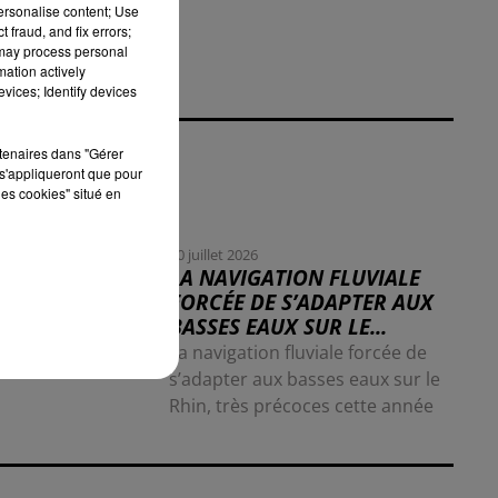
personalise content; Use
 fraud, and fix errors;
 may process personal
mation actively
vices; Identify devices
rtenaires dans "Gérer
s'appliqueront que pour
les cookies" situé en
30 juillet 2026
LA NAVIGATION FLUVIALE
FORCÉE DE S’ADAPTER AUX
BASSES EAUX SUR LE...
La navigation fluviale forcée de
s’adapter aux basses eaux sur le
Rhin, très précoces cette année