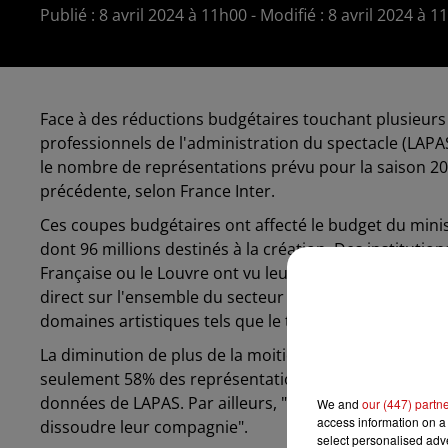
Publié : 8 avril 2024 à 11h00 - Modifié : 8 avril 2024 à 
Face à des réductions budgétaires touchant plusieurs i
professionnels de l'administration du spectacle (LAP
le nombre de représentations prévu pour la saison 20
précédente, selon France Inter.
Ces coupes budgétaires ont affecté le budget du minis
dont 96 millions destinés à la création. Des instituti
Française ou le Louvre ont vu leurs financements rédui
direct sur l'ensemble du secteur du spectacle vivant, 
domaines artistiques tels que le théâtre, la danse, le ci
La diminution de plus de la moitié des représentation
seulement 58% des représentations prévues pour la sa
données de LAPAS. Par ailleurs, "22% des artistes acc
We and
our (447) partn
access information on a 
dissoudre leur compagnie".
select personalised ad