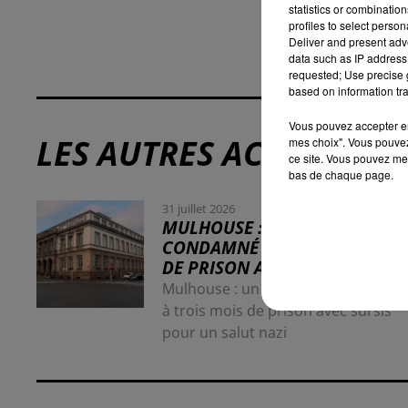
statistics or combinatio
profiles to select person
Deliver and present adv
data such as IP address 
requested; Use precise g
based on information tra
Vous pouvez accepter en 
LES AUTRES ACTUALITÉS
mes choix". Vous pouvez
ce site. Vous pouvez met
bas de chaque page.
31 juillet 2026
MULHOUSE : UN HOMME
CONDAMNÉ À TROIS MOIS
DE PRISON AVEC SURSIS...
Mulhouse : un homme condamné
à trois mois de prison avec sursis
pour un salut nazi