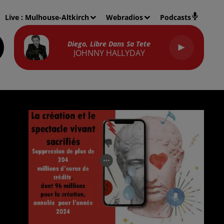
Live :
Mulhouse-Altkirch
Webradios
Podcasts
Diego, Libre Dans Sa Tete
JOHNNY HALLYDAY