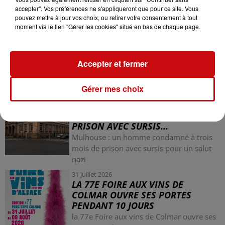
accepter". Vos préférences ne s'appliqueront que pour ce site. Vous
pouvez mettre à jour vos choix, ou retirer votre consentement à tout
moment via le lien "Gérer les cookies" situé en bas de chaque page.
Accepter et fermer
LES AUTRES ACTUALITÉS
Gérer mes choix
31 juillet 2026
MULHOUSE : UN HOMME
CONDAMNÉ À TROIS MOIS DE
PRISON AVEC SURSIS...
Mulhouse : un homme condamné à trois
mois de prison avec sursis pour un salut
nazi
31 juillet 2026
LA 77E FOIRE AUX VINS DE
COLMAR OUVRE SES PORTES
PENDANT 10 JOURS
la 77e Foire aux vins de Colmar ouvre ses