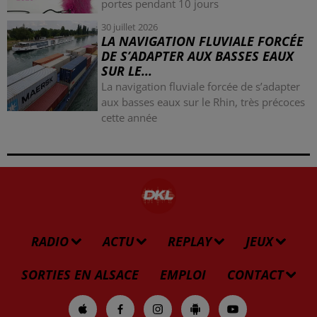
portes pendant 10 jours
30 juillet 2026
LA NAVIGATION FLUVIALE FORCÉE
DE S’ADAPTER AUX BASSES EAUX
SUR LE...
La navigation fluviale forcée de s’adapter
aux basses eaux sur le Rhin, très précoces
cette année
RADIO
ACTU
REPLAY
JEUX
SORTIES EN ALSACE
EMPLOI
CONTACT