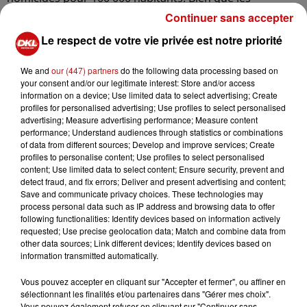
organisations criminelles soient divisées sur l'île, de
Continuer sans accepter
nombreux experts considèrent qu'il est juste de parler
Le respect de votre vie privée est notre priorité
de mafia.
Selon Fabrice Rizzoli, spécialiste de la grande criminalité,
We and
our (447) partners
do the following data processing based on
your consent and/or our legitimate interest: Store and/or access
si une mafia suit en principe une structure hiérarchique
information on a device; Use limited data to select advertising; Create
avec un chef à sa tête, d'autres définitions de la mafia
profiles for personalised advertising; Use profiles to select personalised
existent. Par exemple, le "délit d'association mafieuse",
advertising; Measure advertising performance; Measure content
performance; Understand audiences through statistics or combinations
qui se caractérise par l'utilisation de la violence pour
of data from different sources; Develop and improve services; Create
contrôler un territoire et le maintien du silence autour
profiles to personalise content; Use profiles to select personalised
de ces activités.
content; Use limited data to select content; Ensure security, prevent and
detect fraud, and fix errors; Deliver and present advertising and content;
Concrètement, la Corse est le département français qui
Save and communicate privacy choices. These technologies may
process personal data such as IP address and browsing data to offer
enregistre le plus grand nombre de cas d'extorsion
following functionalities: Identify devices based on information actively
ciblant les commerces, les marchés publics et les
requested; Use precise geolocation data; Match and combine data from
entreprises, sans oublier le trafic de drogues et d'armes.
other data sources; Link different devices; Identify devices based on
information transmitted automatically.
Avec sa violence persistante et son réseau de pouvoir, la
mafia reste une force dominante, surtout dans une
Vous pouvez accepter en cliquant sur "Accepter et fermer", ou affiner en
région qui demeure la plus pauvre de France.
sélectionnant les finalités et/ou partenaires dans "Gérer mes choix".
Vous pouvez également refuser en cliquant sur "Continuer sans