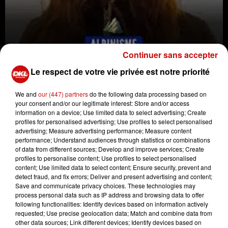
Continuer sans accepter
Le respect de votre vie privée est notre priorité
We and
our (447) partners
do the following data processing based on
your consent and/or our legitimate interest: Store and/or access
information on a device; Use limited data to select advertising; Create
profiles for personalised advertising; Use profiles to select personalised
Constance Schaerer, alsacienne & la plus jeune française
advertising; Measure advertising performance; Measure content
performance; Understand audiences through statistics or combinations
à avoir gravi l'Everest
of data from different sources; Develop and improve services; Create
Crédit :
Constance Schaerer, alsacienne & la plus jeune
profiles to personalise content; Use profiles to select personalised
française à avoir gravi l'Everest
content; Use limited data to select content; Ensure security, prevent and
detect fraud, and fix errors; Deliver and present advertising and content;
Save and communicate privacy choices. These technologies may
process personal data such as IP address and browsing data to offer
Cinq mois après être devenue, à 26 ans, la plus jeune
following functionalities: Identify devices based on information actively
Française à gravir l’Everest, Constance Schaerer
requested; Use precise geolocation data; Match and combine data from
originaire d'Eschau, publie ce mercredi un livre qui
other data sources; Link different devices; Identify devices based on