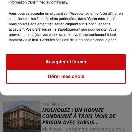
information transmitted automatically.
retrace sa quête des Sept sommets les plus hauts de
chaque continent. Plus qu’un récit d’aventure, un
Vous pouvez accepter en cliquant sur "Accepter et fermer", ou affiner en
dialogue intime avec son Papa, décédé alors qu’elle avait
sélectionnant les finalités et/ou partenaires dans "Gérer mes choix".
9 ans.
Vous pouvez également refuser en cliquant sur "Continuer sans
accepter". Vos préférences ne s'appliqueront que pour ce site. Vous
Elle sera en décidace ce mercredi 2/10 à 17h à la FNAC
pouvez mettre à jour vos choix, ou retirer votre consentement à tout
moment via le lien "Gérer les cookies" situé en bas de chaque page.
de Strasbourg.
Accepter et fermer
Gérer mes choix
LES AUTRES ACTUALITÉS
31 juillet 2026
MULHOUSE : UN HOMME
CONDAMNÉ À TROIS MOIS DE
PRISON AVEC SURSIS...
Mulhouse : un homme condamné à trois