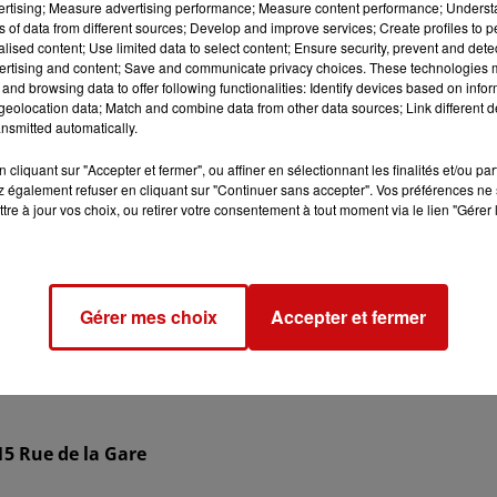
vertising; Measure advertising performance; Measure content performance; Unders
ns of data from different sources; Develop and improve services; Create profiles to 
alised content; Use limited data to select content; Ensure security, prevent and detect
ertising and content; Save and communicate privacy choices. These technologies
and browsing data to offer following functionalities: Identify devices based on infor
eolocation data; Match and combine data from other data sources; Link different de
0h00
nsmitted automatically.
1h30
cliquant sur "Accepter et fermer", ou affiner en sélectionnant les finalités et/ou pa
 également refuser en cliquant sur "Continuer sans accepter". Vos préférences ne 
tre à jour vos choix, ou retirer votre consentement à tout moment via le lien "Gérer 
Gérer mes choix
Accepter et fermer
15 Rue de la Gare