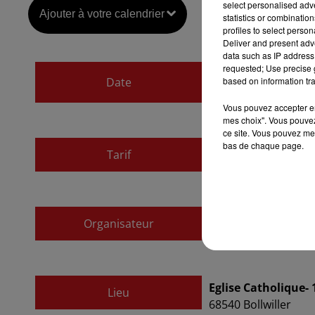
select personalised ad
Ajouter à votre calendrier
statistics or combinatio
profiles to select person
Deliver and present adv
data such as IP address 
requested; Use precise g
du
27 mai 2023 à 2
based on information tra
Date
au
27 mai 2023 à 2
Vous pouvez accepter en 
mes choix". Vous pouvez
ce site. Vous pouvez met
bas de chaque page.
Tarif
Gratuit
Organisateur
Mme MADEJ Anna
Eglise Catholique- 
Lieu
68540
Bollwiller