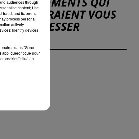
ÉVÉNEMENTS QUI
tand audiences through
personalise content; Use
POURRAIENT VOUS
 fraud, and fix errors;
 may process personal
INTÉRESSER
mation actively
vices; Identify devices
rtenaires dans "Gérer
s'appliqueront que pour
les cookies" situé en