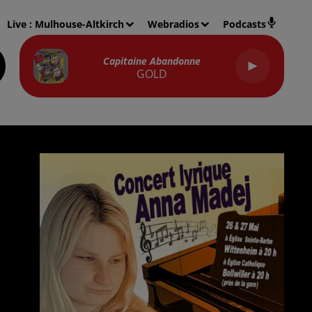
Live :
Mulhouse-Altkirch
Webradios
Podcasts
Capitaine Abandonne
GOLD