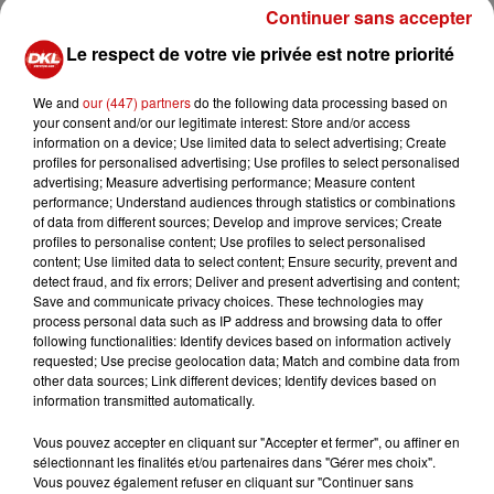
puisque nous fêtons 100 ans de musique à Betschdorf.
Continuer sans accepter
Comme chaque année, nous vous avons concocté un
Le respect de votre vie privée est notre priorité
programme riche et varié, ponctué de quelques notes
d'humour.
We and
our (447) partners
do the following data processing based on
your consent and/or our legitimate interest: Store and/or access
Nos 35 musiciens vous feront en effet découvrir
information on a device; Use limited data to select advertising; Create
profiles for personalised advertising; Use profiles to select personalised
quelques-uns des plus beaux morceaux de la variété
advertising; Measure advertising performance; Measure content
française et internationale.
performance; Understand audiences through statistics or combinations
of data from different sources; Develop and improve services; Create
Notre chanteuse Patou se joindra à nous pour vous
profiles to personalise content; Use profiles to select personalised
interpréter quelques morceaux et nous laisserons
content; Use limited data to select content; Ensure security, prevent and
également la place à nos jeunes talents issus de l’école
detect fraud, and fix errors; Deliver and present advertising and content;
Save and communicate privacy choices. These technologies may
de musique.
process personal data such as IP address and browsing data to offer
following functionalities: Identify devices based on information actively
Enfin notre joyeuse troupe du Stammtisch vous a
requested; Use precise geolocation data; Match and combine data from
préparé quelques moments d’humour, le tout
other data sources; Link different devices; Identify devices based on
accompagné par notre groupe maison de Oberkrainer.
information transmitted automatically.
Vous pouvez accepter en cliquant sur "Accepter et fermer", ou affiner en
sélectionnant les finalités et/ou partenaires dans "Gérer mes choix".
Vous pouvez également refuser en cliquant sur "Continuer sans