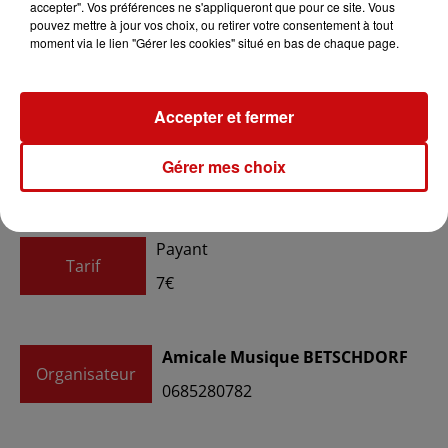
accepter". Vos préférences ne s'appliqueront que pour ce site. Vous
pouvez mettre à jour vos choix, ou retirer votre consentement à tout
moment via le lien "Gérer les cookies" situé en bas de chaque page.
Ajouter à votre calendrier
Accepter et fermer
du
1er avril 2023 à 20h00
Date
Gérer mes choix
au
1er avril 2023 à 23h45
Payant
Tarif
7€
Amicale Musique BETSCHDORF
Organisateur
0685280782