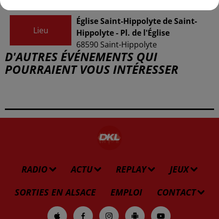
Église Saint-Hippolyte de Saint-
Lieu
Hippolyte - Pl. de l'Église
68590
Saint-Hippolyte
D'AUTRES ÉVÉNEMENTS QUI
POURRAIENT VOUS INTÉRESSER
RADIO
ACTU
REPLAY
JEUX
SORTIES EN ALSACE
EMPLOI
CONTACT