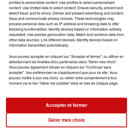
profiles to personalise content; Use profiles to select personalised
content; Use limited data to select content; Ensure security, prevent and
detect fraud, and fix errors; Deliver and present advertising and content;
Save and communicate privacy choices. These technologies may
process personal data such as IP address and browsing data to offer
following functionalities: Identify devices based on information actively
Ajouter à votre calendrier
requested; Use precise geolocation data; Match and combine data from
other data sources; Link different devices; Identify devices based on
information transmitted automatically.
du
26 novembre 2023 à 17h00
Vous pouvez accepter en cliquant sur "Accepter et fermer", ou affiner en
Date
sélectionnant les finalités et/ou partenaires dans "Gérer mes choix".
au
26 novembre 2023 à 19h00
Vous pouvez également refuser en cliquant sur "Continuer sans
accepter". Vos préférences ne s'appliqueront que pour ce site. Vous
pouvez mettre à jour vos choix, ou retirer votre consentement à tout
moment via le lien "Gérer les cookies" situé en bas de chaque page.
Tarif
Gratuit
Accepter et fermer
L'harmonie St Jacques de
Gérer mes choix
Organisateur
Kintzheim