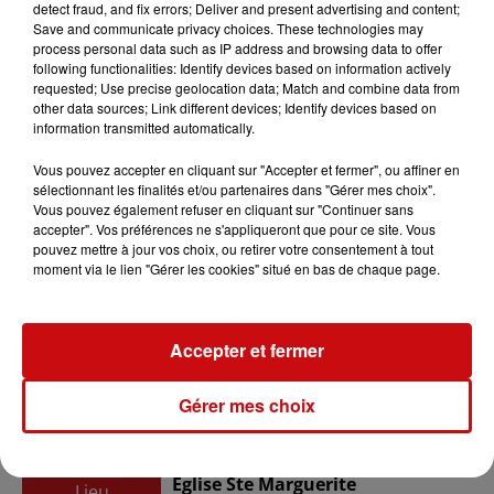
detect fraud, and fix errors; Deliver and present advertising and content;
Save and communicate privacy choices. These technologies may
process personal data such as IP address and browsing data to offer
Ajouter à votre calendrier
following functionalities: Identify devices based on information actively
requested; Use precise geolocation data; Match and combine data from
other data sources; Link different devices; Identify devices based on
information transmitted automatically.
du
3 décembre 2023 à 17h00
Date
Vous pouvez accepter en cliquant sur "Accepter et fermer", ou affiner en
au
3 décembre 2023 à 19h00
sélectionnant les finalités et/ou partenaires dans "Gérer mes choix".
Vous pouvez également refuser en cliquant sur "Continuer sans
accepter". Vos préférences ne s'appliqueront que pour ce site. Vous
pouvez mettre à jour vos choix, ou retirer votre consentement à tout
moment via le lien "Gérer les cookies" situé en bas de chaque page.
Tarif
Gratuit
Accepter et fermer
Organisateur
Choeur d'Hommes
Gérer mes choix
Eglise Ste Marguerite
Lieu