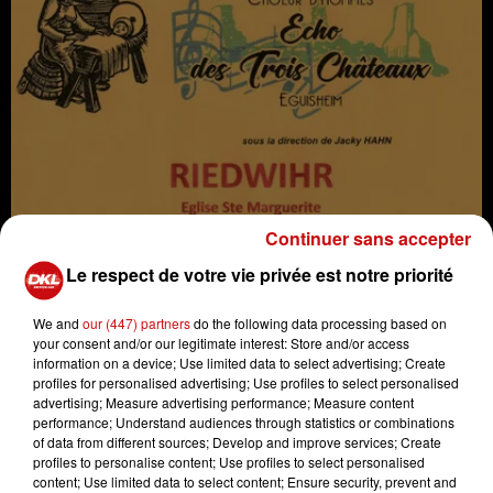
Continuer sans accepter
Le respect de votre vie privée est notre priorité
We and
our (447) partners
do the following data processing based on
your consent and/or our legitimate interest: Store and/or access
information on a device; Use limited data to select advertising; Create
profiles for personalised advertising; Use profiles to select personalised
Concert d'Avent et de Noël donné par Nebula
advertising; Measure advertising performance; Measure content
Crédit :
Concert d'Avent et de Noël donné par Nebula
performance; Understand audiences through statistics or combinations
of data from different sources; Develop and improve services; Create
profiles to personalise content; Use profiles to select personalised
content; Use limited data to select content; Ensure security, prevent and