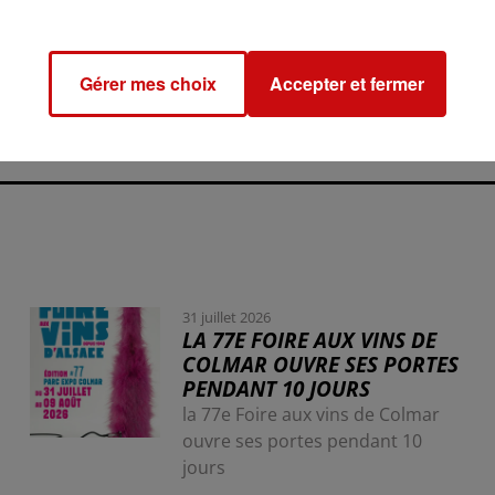
itoire est désormais traitée sans chlore, une mesure présen
gréable pour les usagers.
Gérer mes choix
Accepter et fermer
31 juillet 2026
LA 77E FOIRE AUX VINS DE
COLMAR OUVRE SES PORTES
PENDANT 10 JOURS
la 77e Foire aux vins de Colmar
ouvre ses portes pendant 10
jours