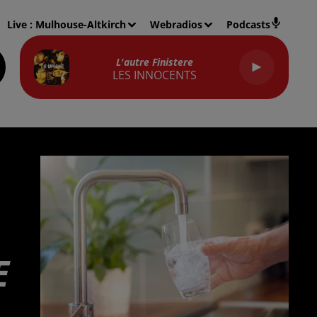
Live :
Mulhouse-Altkirch
Webradios
Podcasts
L'autre Finistere
LES INNOCENTS
E