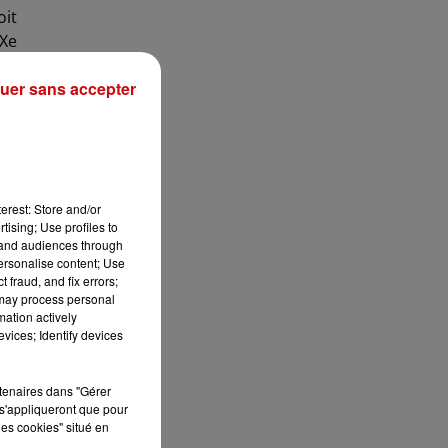
oit
IXe
t à
uer sans accepter
 de
ure
on,
erest: Store and/or
tising; Use profiles to
 de
tand audiences through
personalise content; Use
 fraud, and fix errors;
 la
 may process personal
mation actively
vices; Identify devices
ace
rtenaires dans "Gérer
au.
s'appliqueront que pour
les cookies" situé en