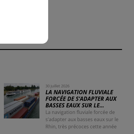
tée
30 juillet 2026
LA NAVIGATION FLUVIALE
FORCÉE DE S’ADAPTER AUX
BASSES EAUX SUR LE...
La navigation fluviale forcée de
s’adapter aux basses eaux sur le
Rhin, très précoces cette année