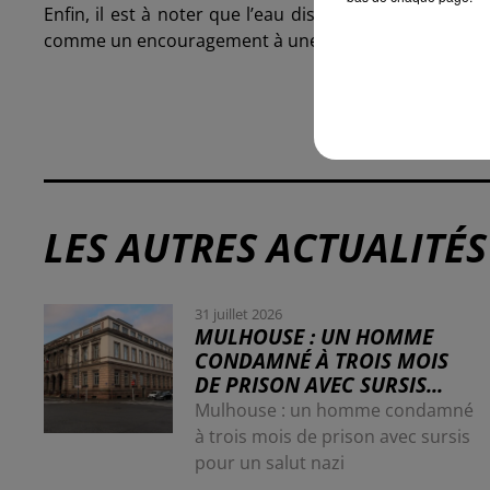
Enfin, il est à noter que l’eau distribuée sur le terr
comme un encouragement à une consommation plus a
LES AUTRES ACTUALITÉS
31 juillet 2026
MULHOUSE : UN HOMME
CONDAMNÉ À TROIS MOIS
DE PRISON AVEC SURSIS...
Mulhouse : un homme condamné
à trois mois de prison avec sursis
pour un salut nazi