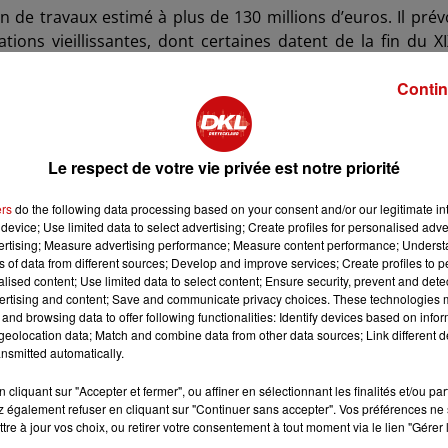
 de travaux estimé à plus de 130 millions d’euros. Il prév
ions vieillissantes, dont certaines datent de la fin du X
on destinés à mieux gérer les épisodes de fortes pluies e
Contin
pertes d’eau dues aux fuites et à garantir la continuité
Le respect de votre vie privée est notre priorité
xte où certaines infrastructures montrent des signes d’us
au passera de 3,69 à 4,78 euros. Malgré cette augmentati
ers
do the following data processing based on your consent and/or our legitimate int
device; Use limited data to select advertising; Create profiles for personalised adver
gèrement inférieur à la moyenne nationale, estimée autour
vertising; Measure advertising performance; Measure content performance; Unders
ns of data from different sources; Develop and improve services; Create profiles to 
alised content; Use limited data to select content; Ensure security, prevent and detect
iés à des ruptures de canalisations ont mis en évidence
ertising and content; Save and communicate privacy choices. These technologies
uveaux incidents.
and browsing data to offer following functionalities: Identify devices based on infor
eolocation data; Match and combine data from other data sources; Link different de
nsmitted automatically.
tions. Les élus écologistes locaux proposent la mise en pl
cliquant sur "Accepter et fermer", ou affiner en sélectionnant les finalités et/ou pa
es les plus fragiles, sur le modèle d’un chèque dédié à l’e
 également refuser en cliquant sur "Continuer sans accepter". Vos préférences ne 
e.
tre à jour vos choix, ou retirer votre consentement à tout moment via le lien "Gérer 