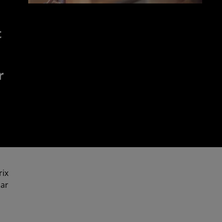
t
r
rix
par