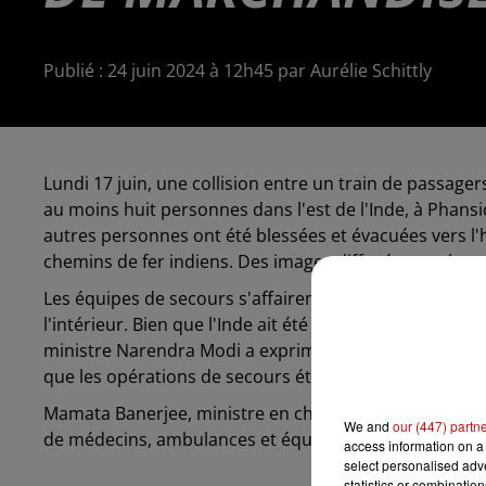
Publié : 24 juin 2024 à 12h45 par Aurélie Schittly
Lundi 17 juin, une collision entre un train de passage
au moins huit personnes dans l'est de
l'Inde, à Phans
autres
personnes ont été blessées et évacuées vers l'
chemins de fer indiens. Des images diffusées par les
m
Les équipes de secours s'affairent à fouiller les débr
l'intérieur. Bien que l'Inde ait été le théâtre de
nombreu
ministre
Narendra Modi a exprimé ses condoléances au
que les opérations de secours étaient en cours.
Mamata Banerjee, ministre en chef du Bengale occidenta
We and
our (447) partn
de médecins, ambulances et équipes de secours
sur l
access information on a 
select personalised ad
statistics or combinatio