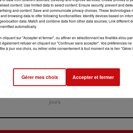
alised content; Use limited data to select content; Ensure security, prevent and detect
ertising and content; Save and communicate privacy choices. These technologies
and browsing data to offer following functionalities: Identify devices based on infor
eolocation data; Match and combine data from other data sources; Link different de
nsmitted automatically.
cliquant sur "Accepter et fermer", ou affiner en sélectionnant les finalités et/ou pa
 également refuser en cliquant sur "Continuer sans accepter". Vos préférences ne 
tre à jour vos choix, ou retirer votre consentement à tout moment via le lien "Gérer 
31 juillet 2026
LA 77E FOIRE AUX VINS DE
COLMAR OUVRE SES PORTES
Gérer mes choix
Accepter et fermer
PENDANT 10 JOURS
la 77e Foire aux vins de Colmar
ouvre ses portes pendant 10
jours