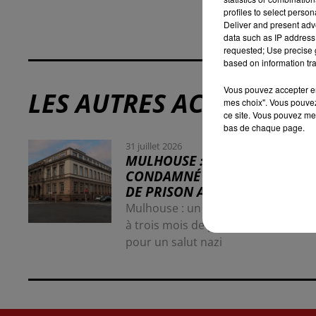
profiles to select person
Deliver and present adv
data such as IP address 
requested; Use precise g
based on information tra
Vous pouvez accepter en 
LES AUTRES ACTUALITÉS
mes choix". Vous pouvez
ce site. Vous pouvez met
bas de chaque page.
31 juillet 2026
MULHOUSE : UN HOMME
CONDAMNÉ À TROIS MOIS
DE PRISON AVEC SURSIS...
Mulhouse : un homme condamné
à trois mois de prison avec sursis
pour un salut nazi