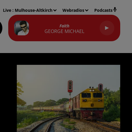
Live :
Mulhouse-Altkirch
Webradios
Podcasts
Faith
GEORGE MICHAEL