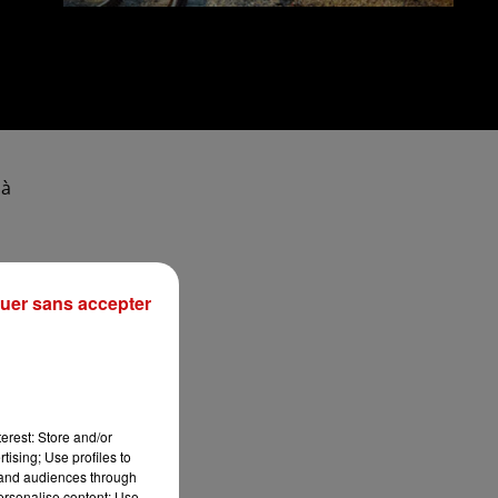
 à
uer sans accepter
i
erest: Store and/or
tising; Use profiles to
tand audiences through
personalise content; Use