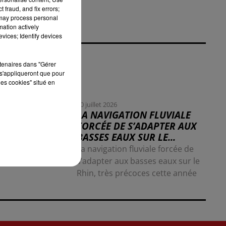
 fraud, and fix errors;
 may process personal
mation actively
vices; Identify devices
rtenaires dans "Gérer
s'appliqueront que pour
les cookies" situé en
30 juillet 2026
LA NAVIGATION FLUVIALE
FORCÉE DE S’ADAPTER AUX
BASSES EAUX SUR LE...
La navigation fluviale forcée de
s’adapter aux basses eaux sur le
Rhin, très précoces cette année