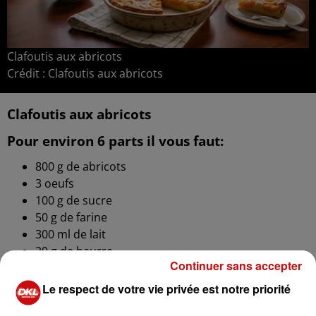
Clafoutis aux abricots
Crédit :
Clafoutis aux abricots
Clafoutis aux abricots
Pour environ 6 parts il vous faut:
800 g de abricots
3 oeufs
100 g de sucre
50 g de farine
300 ml de lait
20 g de beurre
Continuer sans accepter
1 c. à café de extrait de vanille (facultatif)
Le respect de votre vie privée est notre priorité
PRÉPARATION :