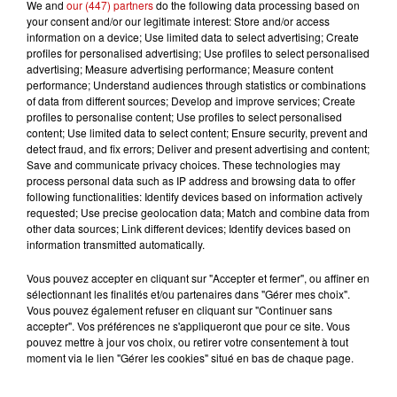
We and
our (447) partners
do the following data processing based on
Couper
your consent and/or our legitimate interest: Store and/or access
les
information on a device; Use limited data to select advertising; Create
abricots
profiles for personalised advertising; Use profiles to select personalised
advertising; Measure advertising performance; Measure content
en deux
performance; Understand audiences through statistics or combinations
et les
of data from different sources; Develop and improve services; Create
dénoyauter.
profiles to personalise content; Use profiles to select personalised
content; Use limited data to select content; Ensure security, prevent and
detect fraud, and fix errors; Deliver and present advertising and content;
Battre les oeufs avec le sucre jusqu'à ce que le mélange
Save and communicate privacy choices. These technologies may
blanchisse puis ajouter la farine.
process personal data such as IP address and browsing data to offer
following functionalities: Identify devices based on information actively
requested; Use precise geolocation data; Match and combine data from
Verser le lait progressivement et mélanger pour que la
other data sources; Link different devices; Identify devices based on
pâte soit bien lisse. Aromatiser avec la vanille
information transmitted automatically.
(optionnel).
Vous pouvez accepter en cliquant sur "Accepter et fermer", ou affiner en
sélectionnant les finalités et/ou partenaires dans "Gérer mes choix".
Beurrer un moule puis disposer les abricots et verser
Vous pouvez également refuser en cliquant sur "Continuer sans
l'appareil à clafoutis. Enfourner à 180°C pendant 35
accepter". Vos préférences ne s'appliqueront que pour ce site. Vous
pouvez mettre à jour vos choix, ou retirer votre consentement à tout
minutes.
moment via le lien "Gérer les cookies" situé en bas de chaque page.
LES AUTRES ACTUALITÉS