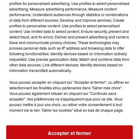
profiles for personalised advertising; Use profiles to select personalised
advertising; Measure advertising performance; Measure content
performance; Understand audiences through statistics or combinations
Entre midi et 13 heures, les pompiers spécialisés
of data from different sources; Develop and improve services; Create
montagne ont ensuite porté secours à un vététiste de
profiles to personalise content; Use profiles to select personalised
content; Use limited data to select content; Ensure security, prevent and
18 ans légèrement blessé près de l’auberge du Tanet-
detect fraud, and fix errors; Deliver and present advertising and content;
Seestaedtle à Soultzeren, puis à une randonneuse de 64
Save and communicate privacy choices. These technologies may
ans souffrant d’une blessure à la cheville sur le chemin
process personal data such as IP address and browsing data to offer
following functionalities: Identify devices based on information actively
Neuweg à Husseren-les-Châteaux. Tous deux ont été
requested; Use precise geolocation data; Match and combine data from
transportés à l’hôpital Pasteur de Colmar.
other data sources; Link different devices; Identify devices based on
information transmitted automatically.
Vous pouvez accepter en cliquant sur "Accepter et fermer", ou affiner en
Vers 13h15, une autre randonneuse de 63 ans a été
sélectionnant les finalités et/ou partenaires dans "Gérer mes choix".
prise en charge sur les hauteurs de Soultzeren, près du
Vous pouvez également refuser en cliquant sur "Continuer sans
lac du Forlet. La victime présentait une suspicion de
accepter". Vos préférences ne s'appliqueront que pour ce site. Vous
pouvez mettre à jour vos choix, ou retirer votre consentement à tout
fracture tibia-péroné ainsi qu’un traumatisme à la
moment via le lien "Gérer les cookies" situé en bas de chaque page.
cheville. Elle a été treuillée par hélicoptère avant d’être
transférée vers les hôpitaux civils de Colmar.
Accepter et fermer