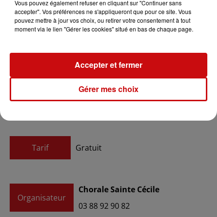
au
21 janvier 2024 à 16h00
Vous pouvez également refuser en cliquant sur "Continuer sans
accepter". Vos préférences ne s'appliqueront que pour ce site. Vous
pouvez mettre à jour vos choix, ou retirer votre consentement à tout
moment via le lien "Gérer les cookies" situé en bas de chaque page.
du
26 janvier 2024 à 20h00
Date
au
26 janvier 2024 à 22h00
Accepter et fermer
Gérer mes choix
du
27 janvier 2024 à 20h00
Date
au
27 janvier 2024 à 22h00
Tarif
Gratuit
Chorale Sainte Cécile
Organisateur
03 88 92 90 82