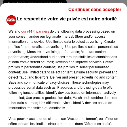
Ajouter à votre calendrier
Continuer sans accepter
Le respect de votre vie privée est notre priorité
du
13 janvier 2024 à 20h00
Date
We and
our (447) partners
do the following data processing based on
au
13 janvier 2024 à 22h00
your consent and/or our legitimate interest: Store and/or access
information on a device; Use limited data to select advertising; Create
profiles for personalised advertising; Use profiles to select personalised
advertising; Measure advertising performance; Measure content
du
14 janvier 2024 à 14h00
performance; Understand audiences through statistics or combinations
Date
of data from different sources; Develop and improve services; Create
au
14 janvier 2024 à 16h00
profiles to personalise content; Use profiles to select personalised
content; Use limited data to select content; Ensure security, prevent and
detect fraud, and fix errors; Deliver and present advertising and content;
Save and communicate privacy choices. These technologies may
du
20 janvier 2024 à 20h00
process personal data such as IP address and browsing data to offer
Date
following functionalities: Identify devices based on information actively
au
20 janvier 2024 à 22h00
requested; Use precise geolocation data; Match and combine data from
other data sources; Link different devices; Identify devices based on
information transmitted automatically.
du
21 janvier 2024 à 14h00
Vous pouvez accepter en cliquant sur "Accepter et fermer", ou affiner en
Date
sélectionnant les finalités et/ou partenaires dans "Gérer mes choix".