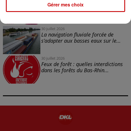
Gérer mes choix
la 77e Foire aux vins de Colmar
ouvre ses portes pendant 10 jours
30 juillet 2026
La navigation fluviale forcée de
s’adapter aux basses eaux sur le...
30 juillet 2026
Feux de forêt : quelles interdictions
dans les forêts du Bas-Rhin...