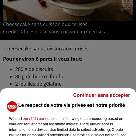
Cheesecake sans cuisson aux cerises
Crédit :
Cheesecake sans cuisson aux cerises
Cheesecake sans cuisson aux cerises
Pour environ 6 parts il vous faut:
200 g de biscuits
80 g de beurre fondu
2 feuilles de gélatine
300 g de fromage blanc
Continuer sans accepter
200 g de mascarpone
Le respect de votre vie privée est notre priorité
100 g de sucre
300 g de cerises
We and
our (447) partners
do the following data processing based on
your consent and/or our legitimate interest: Store and/or access
PRÉPARATION:
information on a device; Use limited data to select advertising; Create
profiles for personalised advertising; Use profiles to select personalised