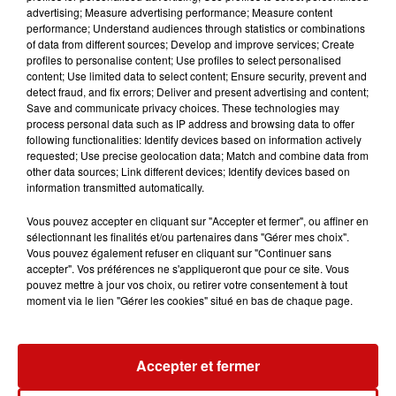
Mixer les biscuits avec le beurre fondu puis tasser la
advertising; Measure advertising performance; Measure content
préparation au fond d'un moule à manqué. Réserver au
performance; Understand audiences through statistics or combinations
frais.
of data from different sources; Develop and improve services; Create
profiles to personalise content; Use profiles to select personalised
Faire ramollir la gélatine dans de l'eau froide.
content; Use limited data to select content; Ensure security, prevent and
Battre le fromage blanc avec le mascarpone et le sucre.
detect fraud, and fix errors; Deliver and present advertising and content;
Ajouter la gélatine essorée et passée quelques secondes
Save and communicate privacy choices. These technologies may
process personal data such as IP address and browsing data to offer
au micro-ondes pour qu'elle fonde.
following functionalities: Identify devices based on information actively
Verser sur les biscuits puis réserver au frais pendant
requested; Use precise geolocation data; Match and combine data from
minimum 4 heures.
other data sources; Link different devices; Identify devices based on
information transmitted automatically.
Avant de servir, ajouter les cerises lavées par-dessus.
Vous pouvez aussi choisir des fraises par exemples à
Vous pouvez accepter en cliquant sur "Accepter et fermer", ou affiner en
mettre sur le cheesecake.
sélectionnant les finalités et/ou partenaires dans "Gérer mes choix".
LES AUTRES ACTUALITÉS
Vous pouvez également refuser en cliquant sur "Continuer sans
accepter". Vos préférences ne s'appliqueront que pour ce site. Vous
pouvez mettre à jour vos choix, ou retirer votre consentement à tout
moment via le lien "Gérer les cookies" situé en bas de chaque page.
31 juillet 2026
Mulhouse : un homme condamné à
trois mois de prison avec sursis...
Accepter et fermer
31 juillet 2026