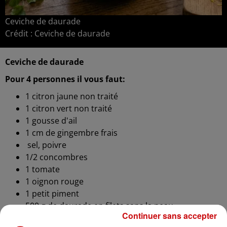
Ceviche de daurade
Crédit :
Ceviche de daurade
Ceviche de daurade
Pour 4 personnes il vous faut:
1 citron jaune non traité
1 citron vert non traité
1 gousse d'ail
1 cm de gingembre frais
sel, poivre
1/2 concombres
1 tomate
1 oignon rouge
1 petit piment
500 g de daurade en filets sans la peau
Continuer sans accepter
Coriandre fraîche