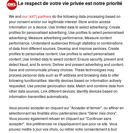
Le respect de votre vie privée est notre priorité
PRÉPARATION :
We and
our (447) partners
do the following data processing based on
Râper finement le zeste des citrons puis presser le jus.
your consent and/or our legitimate interest: Store and/or access
Verser le tout dans un saladier et ajouter la gousse d'ail
information on a device; Use limited data to select advertising; Create
hachée.
profiles for personalised advertising; Use profiles to select personalised
advertising; Measure advertising performance; Measure content
performance; Understand audiences through statistics or combinations
Éplucher et râper le gingembre dans le saladier, saler et
of data from different sources; Develop and improve services; Create
poivrer. Réserver au frais.
profiles to personalise content; Use profiles to select personalised
content; Use limited data to select content; Ensure security, prevent and
detect fraud, and fix errors; Deliver and present advertising and content;
Éplucher et tailler le concombre en petits cubes, ainsi
Save and communicate privacy choices. These technologies may
que la tomate évidée.
process personal data such as IP address and browsing data to offer
following functionalities: Identify devices based on information actively
requested; Use precise geolocation data; Match and combine data from
Émincer finement l'oignon rouge et le piment
other data sources; Link different devices; Identify devices based on
(optionnel) et mélanger avec le concombre et la tomate.
information transmitted automatically.
Vous pouvez accepter en cliquant sur "Accepter et fermer", ou affiner en
Tailler la daurade en petits cubes et mélanger avec la
sélectionnant les finalités et/ou partenaires dans "Gérer mes choix".
préparation précédente. Verser la marinade au citron et
Vous pouvez également refuser en cliquant sur "Continuer sans
bien remuer.
accepter". Vos préférences ne s'appliqueront que pour ce site. Vous
pouvez mettre à jour vos choix, ou retirer votre consentement à tout