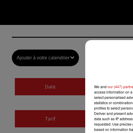
Ajouter à votre calendrier
du
16 mars 2024 à 
Date
We and
our (447) partn
au
16 mars 2024 à 
access information on a 
select personalised ad
statistics or combinatio
profiles to select person
Payant
Deliver and present adv
Tarif
data such as IP address 
5€
requested; Use precise g
based on information tra