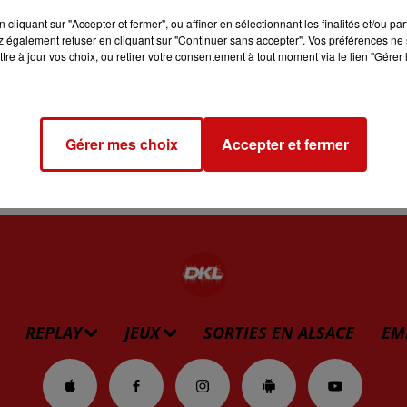
cliquant sur "Accepter et fermer", ou affiner en sélectionnant les finalités et/ou pa
 également refuser en cliquant sur "Continuer sans accepter". Vos préférences ne 
tre à jour vos choix, ou retirer votre consentement à tout moment via le lien "Gérer 
r
- 20 rue de l’Eglise
Gérer mes choix
Accepter et fermer
REPLAY
JEUX
SORTIES EN ALSACE
EM