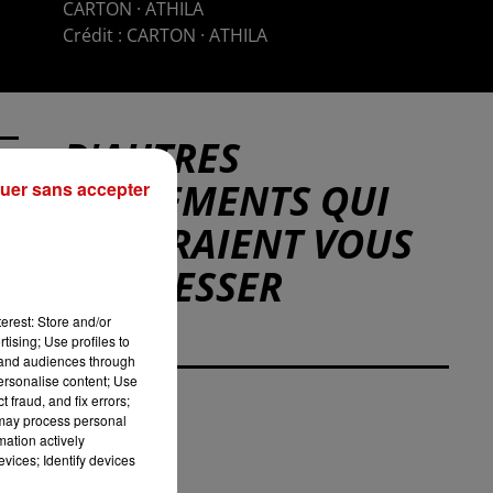
CARTON · ATHILA
Crédit :
CARTON · ATHILA
D'AUTRES
ÉVÉNEMENTS QUI
uer sans accepter
POURRAIENT VOUS
INTÉRESSER
erest: Store and/or
tising; Use profiles to
tand audiences through
personalise content; Use
 fraud, and fix errors;
 may process personal
mation actively
vices; Identify devices