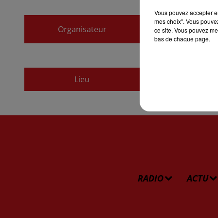
Vous pouvez accepter en 
ATHILA
mes choix". Vous pouvez
Organisateur
ce site. Vous pouvez met
athila.impro@free.f
bas de chaque page.
Foyer Saint-Charles 
Lieu
68300
Saint-Louis
RADIO
ACTU