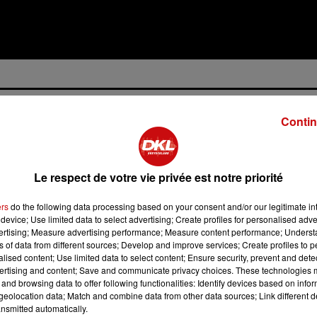
Contin
Le respect de votre vie privée est notre priorité
20h30
ers
do the following data processing based on your consent and/or our legitimate int
22h00
device; Use limited data to select advertising; Create profiles for personalised adver
vertising; Measure advertising performance; Measure content performance; Unders
ns of data from different sources; Develop and improve services; Create profiles to 
alised content; Use limited data to select content; Ensure security, prevent and detect
ertising and content; Save and communicate privacy choices. These technologies
and browsing data to offer following functionalities: Identify devices based on infor
eolocation data; Match and combine data from other data sources; Link different de
nsmitted automatically.