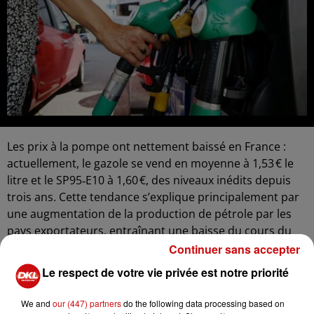
Les prix à la pompe ont nettement baissé en France :
actuellement, le gazole se vend en moyenne à 1,53 € le
litre et le SP95‑E10 à 1,60 €, des niveaux inédits depuis
trois ans. Cette tendance s’explique principalement par
une augmentation de la production de pétrole par les
pays exportateurs, entraînant une baisse du cours du
baril.
Continuer sans accepter
Pour les automobilistes, cette décrue se traduit par de
Le respect de votre vie privée est notre priorité
réelles économies au quotidien. Certains conducteurs
utilisent des applications pour comparer les stations et
We and
our (447) partners
do the following data processing based on