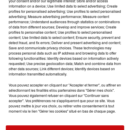
your consent and/or our legitimate interest: Store and/or access
profiter des meilleurs tarifs, tandis que d’autres
information on a device; Use limited data to select advertising; Create
constatent une diminution significative de leurs
profiles for personalised advertising; Use profiles to select personalised
dépenses mensuelles en carburant.
advertising; Measure advertising performance; Measure content
performance; Understand audiences through statistics or combinations
Cependant, une hausse modérée du prix pourrait
of data from different sources; Develop and improve services; Create
profiles to personalise content; Use profiles to select personalised
intervenir début janvier : les pétroliers devront
content; Use limited data to select content; Ensure security, prevent and
participer davantage au financement de la transition
detect fraud, and fix errors; Deliver and present advertising and content;
écologique, ce qui pourrait se répercuter sur les prix à la
Save and communicate privacy choices. These technologies may
process personal data such as IP address and browsing data to offer
pompe à hauteur de quelques centimes par litre.
following functionalities: Identify devices based on information actively
requested; Use precise geolocation data; Match and combine data from
other data sources; Link different devices; Identify devices based on
information transmitted automatically.
Vous pouvez accepter en cliquant sur "Accepter et fermer", ou affiner en
sélectionnant les finalités et/ou partenaires dans "Gérer mes choix".
Vous pouvez également refuser en cliquant sur "Continuer sans
LES AUTRES ACTUALITÉS
accepter". Vos préférences ne s'appliqueront que pour ce site. Vous
pouvez mettre à jour vos choix, ou retirer votre consentement à tout
moment via le lien "Gérer les cookies" situé en bas de chaque page.
31 juillet 2026
MULHOUSE : UN HOMME
CONDAMNÉ À TROIS MOIS DE