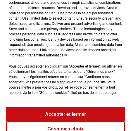
Pour réaliser votre cake au citron rapide et facile,
performance; Understand audiences through statistics or combinations
préchauffez le four à 180°C.
of data from different sources; Develop and improve services; Create
profiles to personalise content; Use profiles to select personalised
Prélevez le zeste de citron puis pressez-le pour
content; Use limited data to select content; Ensure security, prevent and
récupérer le jus.
detect fraud, and fix errors; Deliver and present advertising and content;
Mélangez la farine de gruau Francine et le sucre. Ajoutez
Save and communicate privacy choices. These technologies may
process personal data such as IP address and browsing data to offer
les œufs puis le beurre fondu et enfin le zeste râpé ainsi
following functionalities: Identify devices based on information actively
que le jus de citron.
requested; Use precise geolocation data; Match and combine data from
Versez la préparation dans un moule à cake
other data sources; Link different devices; Identify devices based on
information transmitted automatically.
préalablement beurré et fariné. Enfournez pendant 35
minutes à 180°C.
Vous pouvez accepter en cliquant sur "Accepter et fermer", ou affiner en
LES AUTRES ACTUALITÉS
sélectionnant les finalités et/ou partenaires dans "Gérer mes choix".
Vous pouvez également refuser en cliquant sur "Continuer sans
accepter". Vos préférences ne s'appliqueront que pour ce site. Vous
31 juillet 2026
pouvez mettre à jour vos choix, ou retirer votre consentement à tout
Mulhouse : un homme condamné à
moment via le lien "Gérer les cookies" situé en bas de chaque page.
trois mois de prison avec sursis...
Accepter et fermer
31 juillet 2026
la 77e Foire aux vins de Colmar
ouvre ses portes pendant 10 jours
Gérer mes choix