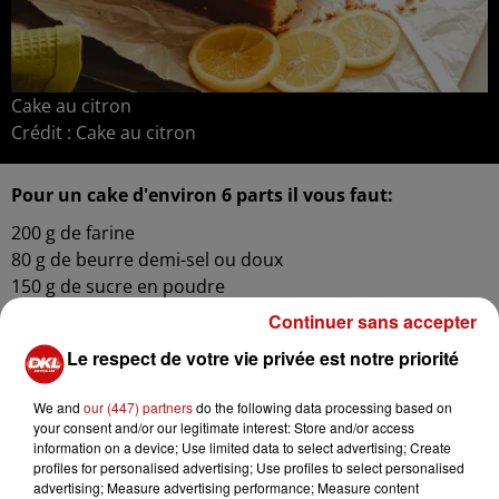
Cake au citron
Crédit :
Cake au citron
Pour un cake d'environ 6 parts il vous faut:
200 g de farine
80 g de beurre demi-sel ou doux
150 g de sucre en poudre
3 œufs
Continuer sans accepter
1 sachet de levure chimique
Le respect de votre vie privée est notre priorité
10 cl de lait ou crème fraîche
zestes et jus d’un citron
We and
our (447) partners
do the following data processing based on
your consent and/or our legitimate interest: Store and/or access
Préparation:
information on a device; Use limited data to select advertising; Create
profiles for personalised advertising; Use profiles to select personalised
advertising; Measure advertising performance; Measure content