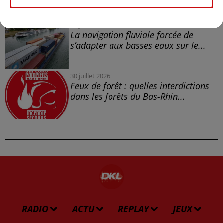
30 juillet 2026
La navigation fluviale forcée de
s’adapter aux basses eaux sur le...
30 juillet 2026
Feux de forêt : quelles interdictions
dans les forêts du Bas-Rhin...
RADIO
ACTU
REPLAY
JEUX