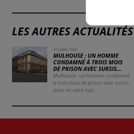
LES AUTRES ACTUALITÉS
31 juillet 2026
MULHOUSE : UN HOMME
CONDAMNÉ À TROIS MOIS
DE PRISON AVEC SURSIS...
Mulhouse : un homme condamné
à trois mois de prison avec sursis
pour un salut nazi