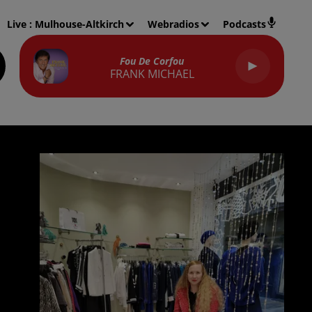
Live :
Mulhouse-Altkirch
Webradios
Podcasts
Fou De Corfou
FRANK MICHAEL