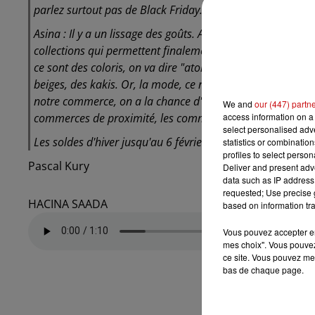
parlez surtout pas de Black Friday. De plus, les habitudes
Asina : Il y a un lissage des goûts. Au même titre que dan
collections qui permettent finalement de porter les même
ce sont des coloris, on va dire "atone", couleurs qui vont 
beiges, des kakis. Or, la mode, ce n'est pas ça. C'est aussi
notre commerce, on a la chance d'avoir des clients qui von
We and
our (447) partn
access information on a 
commerces de proximité, les commerces indépendants.
select personalised ad
Les soldes d'hiver jusqu'au 6 février.
statistics or combinatio
profiles to select person
Pascal Kury
Deliver and present adv
data such as IP address 
requested; Use precise g
HACINA SAADA
based on information tra
Vous pouvez accepter en 
mes choix". Vous pouvez
ce site. Vous pouvez met
bas de chaque page.