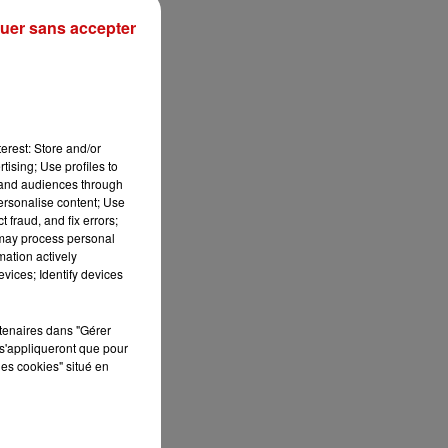
uer sans accepter
s
ue
s
erest: Store and/or
tising; Use profiles to
tand audiences through
personalise content; Use
 fraud, and fix errors;
 may process personal
mation actively
vices; Identify devices
rtenaires dans "Gérer
s'appliqueront que pour
les cookies" situé en