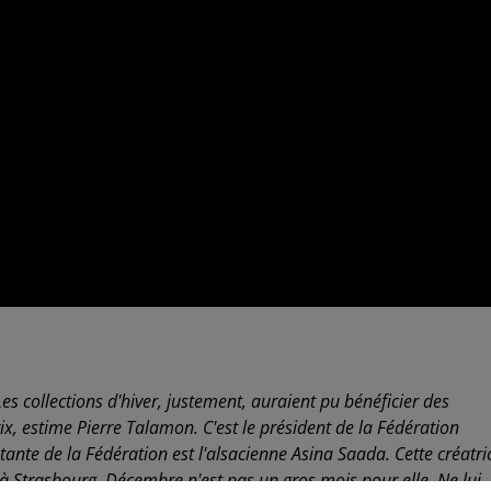
es collections d'hiver, justement, auraient pu bénéficier des
x, estime Pierre Talamon. C'est le président de la Fédération
tante de la Fédération est l'alsacienne Asina Saada. Cette créatri
 à Strasbourg. Décembre n'est pas un gros mois pour elle. Ne lui