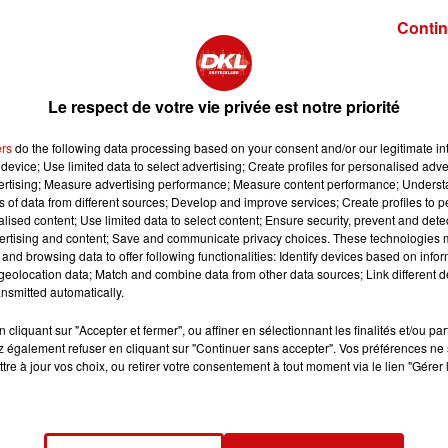
 ont changé.
Contin
s la cuisine, que dans la déco, on se rend compte qu'on va vers de
s vêtements sur plusieurs années, sur plusieurs saisons, parce q
bien traverser toutes les saisons, donc des gris, des taupés, des
Le respect de votre vie privée est notre priorité
 un achat plaisir, c'est aussi d'autres choix. Nous, en tout cas dan
t vers d'autres choix. C'est forcément notre force dans les
ers
do the following data processing based on your consent and/or our legitimate int
device; Use limited data to select advertising; Create profiles for personalised adver
vertising; Measure advertising performance; Measure content performance; Unders
ns of data from different sources; Develop and improve services; Create profiles to 
alised content; Use limited data to select content; Ensure security, prevent and detect
ertising and content; Save and communicate privacy choices. These technologies
and browsing data to offer following functionalities: Identify devices based on infor
eolocation data; Match and combine data from other data sources; Link different de
nsmitted automatically.
cliquant sur "Accepter et fermer", ou affiner en sélectionnant les finalités et/ou pa
 également refuser en cliquant sur "Continuer sans accepter". Vos préférences ne 
tre à jour vos choix, ou retirer votre consentement à tout moment via le lien "Gérer 