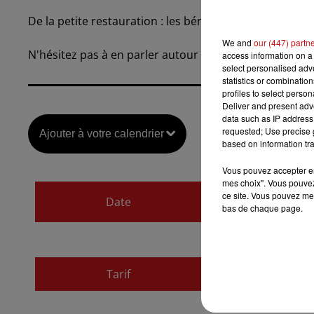
De la petite restauration : les bénévoles de l'APE d'An
We and
our (447) partn
N'hésitez pas à en parler autour de vous !
access information on a 
select personalised ad
statistics or combinatio
profiles to select person
Deliver and present adv
data such as IP address 
requested; Use precise g
Ajouter à votre calendrier
based on information tra
Vous pouvez accepter en 
mes choix". Vous pouvez
du
2 avril 2023 à 8
ce site. Vous pouvez met
Date
bas de chaque page.
au
2 avril 2023 à 1
Tarif
Gratuit