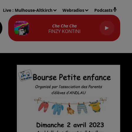
Live :
Mulhouse-Altkirch
Webradios
Podcasts
Cha Cha Cha
FINZY KONTINI