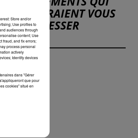
ÉVÉNEMENTS QUI
POURRAIENT VOUS
erest: Store and/or
INTÉRESSER
tising; Use profiles to
tand audiences through
personalise content; Use
 fraud, and fix errors;
 may process personal
mation actively
vices; Identify devices
rtenaires dans "Gérer
s'appliqueront que pour
les cookies" situé en