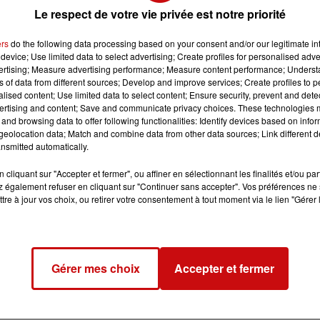
Le respect de votre vie privée est notre priorité
dlau vous accueilleront avec le sourire au comptoir.
ers
do the following data processing based on your consent and/or our legitimate int
device; Use limited data to select advertising; Create profiles for personalised adver
vertising; Measure advertising performance; Measure content performance; Unders
ns of data from different sources; Develop and improve services; Create profiles to 
alised content; Use limited data to select content; Ensure security, prevent and detect
ertising and content; Save and communicate privacy choices. These technologies
and browsing data to offer following functionalities: Identify devices based on infor
eolocation data; Match and combine data from other data sources; Link different de
nsmitted automatically.
cliquant sur "Accepter et fermer", ou affiner en sélectionnant les finalités et/ou pa
 également refuser en cliquant sur "Continuer sans accepter". Vos préférences ne 
h00
tre à jour vos choix, ou retirer votre consentement à tout moment via le lien "Gérer 
3h00
Gérer mes choix
Accepter et fermer