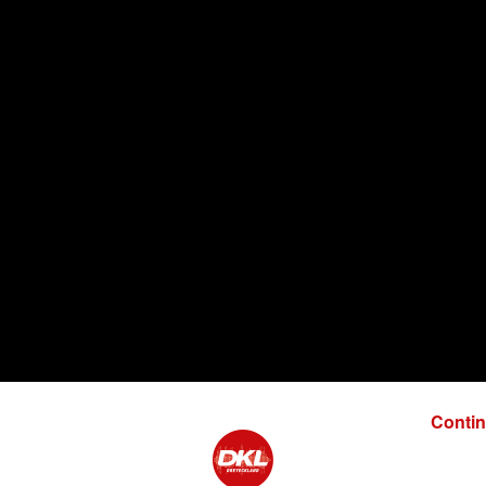
Contin
:
oi faire plaisir à vos enfants !