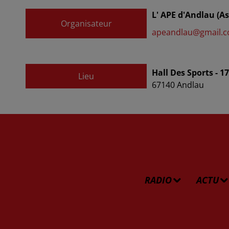
L' APE d'Andlau (As
Organisateur
apeandlau@gmail.
Hall Des Sports - 
Lieu
67140
Andlau
RADIO
ACTU