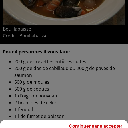
Bouillabaisse
Crédit :
Bouillabaisse
Pour 4 personnes il vous faut:
200
g de
crevettes entières cuites
200
g de
dos de cabillaud ou
200
g de
pavés de
saumon
500
g de
moules
500
g de
coques
1
d'
oignon nouveau
2 branches de céleri
1
fenouil
1
l de
fumet de poisson
1
poireau
Continuer sans accepter