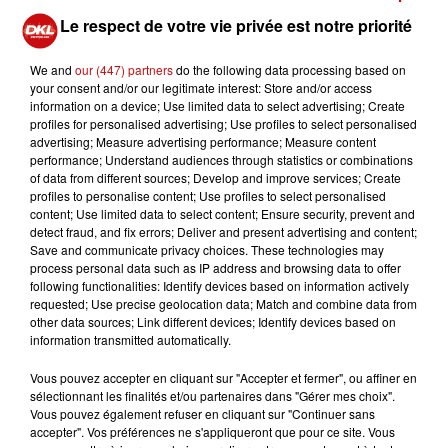
4
tomates
Le respect de votre vie privée est notre priorité
3
gousses d'ail
25
cl de
vin blanc
We and
our (447) partners
do the following data processing based on
2 doses de safran
your consent and/or our legitimate interest: Store and/or access
thym séché
information on a device; Use limited data to select advertising; Create
profiles for personalised advertising; Use profiles to select personalised
3
c. à s. d'
huile d'olive
advertising; Measure advertising performance; Measure content
sel, poivre noir
performance; Understand audiences through statistics or combinations
of data from different sources; Develop and improve services; Create
profiles to personalise content; Use profiles to select personalised
Préparation:
content; Use limited data to select content; Ensure security, prevent and
detect fraud, and fix errors; Deliver and present advertising and content;
Faire revenir les légumes émincés dans l’huile
Save and communicate privacy choices. These technologies may
process personal data such as IP address and browsing data to offer
pendant 5 minutes. Ajoutez l’ail haché, les
following functionalities: Identify devices based on information actively
tomates en cubes et le vin blanc.
requested; Use precise geolocation data; Match and combine data from
Compléter avec le fumet de poisson, le safran
other data sources; Link different devices; Identify devices based on
information transmitted automatically.
et le thym.
Laisser mijotez 10 minutes puis ajoutez les
Vous pouvez accepter en cliquant sur "Accepter et fermer", ou affiner en
tronçons de poissons. Les pocher 10 minutes
sélectionnant les finalités et/ou partenaires dans "Gérer mes choix".
à frémissements puis débarrasser.
Vous pouvez également refuser en cliquant sur "Continuer sans
accepter". Vos préférences ne s'appliqueront que pour ce site. Vous
Augmenter le feu et ajouter les coquillages et