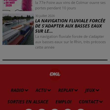
la 77e Foire aux vins de Colmar ouvre ses
portes pendant 10 jours
30 juillet 2026
LA NAVIGATION FLUVIALE FORCÉE
DE S’ADAPTER AUX BASSES EAUX
SUR LE...
La navigation fluviale forcée de s’adapter
aux basses eaux sur le Rhin, très précoces
cette année
RADIO
ACTU
REPLAY
JEUX
SORTIES EN ALSACE
EMPLOI
CONTACT