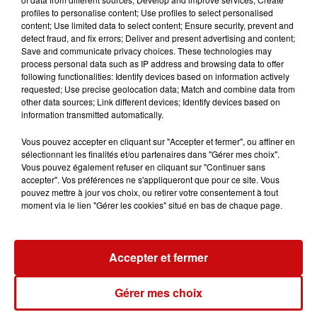
repos de l'A35.
profiles to personalise content; Use profiles to select personalised
content; Use limited data to select content; Ensure security, prevent and
detect fraud, and fix errors; Deliver and present advertising and content;
Save and communicate privacy choices. These technologies may
Article original
process personal data such as IP address and browsing data to offer
following functionalities: Identify devices based on information actively
La Gendarmerie du Bas-Rhin lance un appel à témoins
requested; Use precise geolocation data; Match and combine data from
ce mardi matin
pour retrouver Nadia Issenhuth.
Cette
other data sources; Link different devices; Identify devices based on
information transmitted automatically.
habitante d'
Obernai
, âgée de 56 ans, a quitté son
domicile ce lundi 31 janvier et n'a plus donné de
Vous pouvez accepter en cliquant sur "Accepter et fermer", ou affiner en
nouvelles à ses proches depuis.
sélectionnant les finalités et/ou partenaires dans "Gérer mes choix".
Vous pouvez également refuser en cliquant sur "Continuer sans
De corpulence frêle, elle mesure 1,65 m. Le jour de sa
accepter". Vos préférences ne s'appliqueront que pour ce site. Vous
disparition, elle portait un jean et une veste bleu ciel. Elle
pouvez mettre à jour vos choix, ou retirer votre consentement à tout
moment via le lien "Gérer les cookies" situé en bas de chaque page.
est susceptible de se déplacer à bord d'un véhicule de
marque Toyota, modèle Yaris, de couleur rouge.
Toute personne l'ayant aperçue ou ayant des
Accepter et fermer
renseignements à fournir à la Gendarmerie quant à
sa localisation est priée de se manifester auprès de la
Gérer mes choix
brigade d’OBERNAI au 03 88 95 51 90 ou de composer