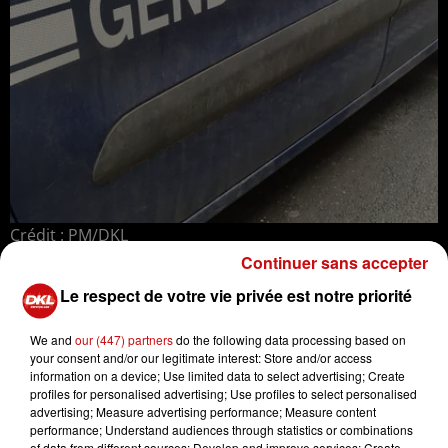
Crédit :
PM/DKL
Continuer sans accepter
Mise à jour du mercredi 2 février à 6h46
Le respect de votre vie privée est notre priorité
La personne disparue a été retrouvée dans la nuit de
We and
our (447) partners
do the following data processing based on
mardi à mercredi selon nos confrères de Radio France,
your consent and/or our legitimate interest: Store and/or access
citant la gendarmerie du Bas-Rhin.
information on a device; Use limited data to select advertising; Create
profiles for personalised advertising; Use profiles to select personalised
Cette habitante d'Obernai était désorientée, dans son
advertising; Measure advertising performance; Measure content
véhicule, ce dernier étant stationné sur une aire de
performance; Understand audiences through statistics or combinations
of data from different sources; Develop and improve services; Create