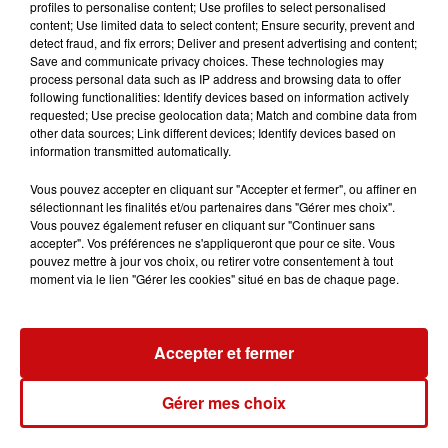
profiles to personalise content; Use profiles to select personalised
content; Use limited data to select content; Ensure security, prevent and
Menu à 28€.
detect fraud, and fix errors; Deliver and present advertising and content;
Soirée animée par l'orchestre CHORUS.
Save and communicate privacy choices. These technologies may
process personal data such as IP address and browsing data to offer
Lieu : salle des fêtes de Rustenhart.
following functionalities: Identify devices based on information actively
requested; Use precise geolocation data; Match and combine data from
other data sources; Link different devices; Identify devices based on
information transmitted automatically.
Vous pouvez accepter en cliquant sur "Accepter et fermer", ou affiner en
sélectionnant les finalités et/ou partenaires dans "Gérer mes choix".
Ajouter à votre calendrier
Vous pouvez également refuser en cliquant sur "Continuer sans
accepter". Vos préférences ne s'appliqueront que pour ce site. Vous
pouvez mettre à jour vos choix, ou retirer votre consentement à tout
moment via le lien "Gérer les cookies" situé en bas de chaque page.
du
23 octobre 2025 à 19h30
Date
au
22 novembre 2025 à 16h30
Accepter et fermer
Payant
Gérer mes choix
Tarif
28 €