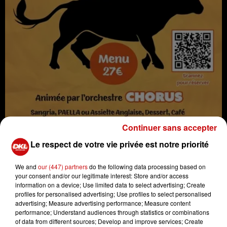
Continuer sans accepter
Le respect de votre vie privée est notre priorité
We and
our (447) partners
do the following data processing based on
your consent and/or our legitimate interest: Store and/or access
information on a device; Use limited data to select advertising; Create
profiles for personalised advertising; Use profiles to select personalised
advertising; Measure advertising performance; Measure content
L'amicale des sapeurs pompiers de BALGAU organise sa
performance; Understand audiences through statistics or combinations
of data from different sources; Develop and improve services; Create
38e soirée Paella le 22/11/2025 à partir de 19h30.