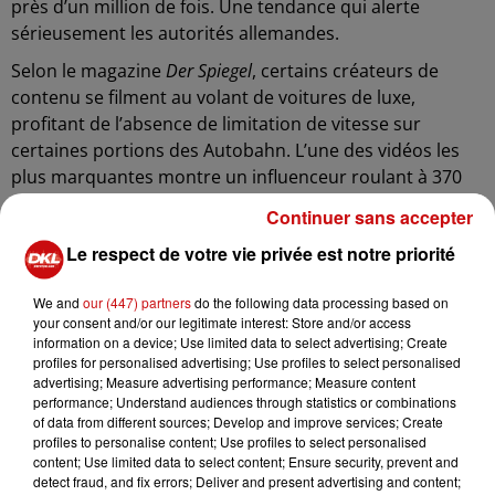
près d’un million de fois. Une tendance qui alerte
sérieusement les autorités allemandes.
Selon le magazine
Der Spiegel
, certains créateurs de
contenu se filment au volant de voitures de luxe,
profitant de l’absence de limitation de vitesse sur
certaines portions des Autobahn. L’une des vidéos les
plus marquantes montre un influenceur roulant à 370
km/h dans une Lamborghini, un record de vitesse
Continuer sans accepter
largement partagé sur YouTube.
Le respect de votre vie privée est notre priorité
Même si aucun accident impliquant ces conducteurs n’a
été officiellement recensé à ce jour, les autorités restent
We and
our (447) partners
do the following data processing based on
très préoccupées. Elles estiment que ces
your consent and/or our legitimate interest: Store and/or access
information on a device; Use limited data to select advertising; Create
comportements mettent en danger non seulement les
profiles for personalised advertising; Use profiles to select personalised
conducteurs eux-mêmes, mais aussi l’ensemble des
advertising; Measure advertising performance; Measure content
usagers de la route. Cette mise en scène de la vitesse
performance; Understand audiences through statistics or combinations
of data from different sources; Develop and improve services; Create
extrême pourrait également encourager des pratiques
profiles to personalise content; Use profiles to select personalised
irresponsables.
content; Use limited data to select content; Ensure security, prevent and
detect fraud, and fix errors; Deliver and present advertising and content;
Contrairement à une idée reçue, les autoroutes