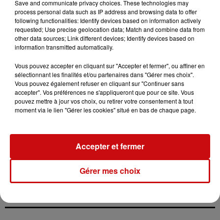
Save and communicate privacy choices. These technologies may
allemandes ne sont pas toutes sans limitation. Environ
process personal data such as IP address and browsing data to offer
following functionalities: Identify devices based on information actively
70 % du réseau, soit près de 13 000 kilomètres, ne
requested; Use precise geolocation data; Match and combine data from
disposent pas de vitesse maximale obligatoire, mais une
other data sources; Link different devices; Identify devices based on
vitesse conseillée de 130 km/h y est recommandée. Les
information transmitted automatically.
dépassements extrêmes restent néanmoins légaux dans
Vous pouvez accepter en cliquant sur "Accepter et fermer", ou affiner en
certains cas, ce qui alimente le débat.
sélectionnant les finalités et/ou partenaires dans "Gérer mes choix".
Vous pouvez également refuser en cliquant sur "Continuer sans
Ce phénomène n’est pas nouveau. En 2022, une vive
accepter". Vos préférences ne s'appliqueront que pour ce site. Vous
polémique avait déjà éclaté après la diffusion d’une
pouvez mettre à jour vos choix, ou retirer votre consentement à tout
vidéo montrant un conducteur étranger roulant à 414
moment via le lien "Gérer les cookies" situé en bas de chaque page.
km/h, un record réalisé hors circuit. Aujourd’hui, la
répétition de ces contenus relance les discussions sur la
sécurité routière et sur la responsabilité des
Accepter et fermer
plateformes face à la viralité de telles vidéos.
Gérer mes choix