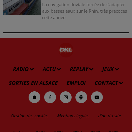
La navigation fluviale forcée de s’adapter
aux basses eaux sur le Rhin, très précoces
cette année
RADIO
ACTU
REPLAY
JEUX
SORTIES EN ALSACE
EMPLOI
CONTACT
Gestion des cookies
Mentions légales
Plan du site