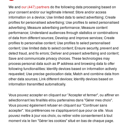
centenaire de sa reconstruction et faisait déjà l’objet
We and
our (447) partners
do the following data processing based on
d’un vaste programme de rénovation engagé depuis
your consent and/or our legitimate interest: Store and/or access
plusieurs années.
information on a device; Use limited data to select advertising; Create
profiles for personalised advertising; Use profiles to select personalised
Face à l’ampleur des dégâts, la priorité est désormais à
advertising; Measure advertising performance; Measure content
la reconstruction. Les travaux devraient s’étaler sur
performance; Understand audiences through statistics or combinations
plusieurs années et représenter un investissement de
of data from different sources; Develop and improve services; Create
profiles to personalise content; Use profiles to select personalised
plusieurs millions d’euros. Pour accompagner cet effort
content; Use limited data to select content; Ensure security, prevent and
financier, une campagne de mécénat a été lancée afin de
detect fraud, and fix errors; Deliver and present advertising and content;
recueillir des fonds auprès des particuliers et des
Save and communicate privacy choices. These technologies may
process personal data such as IP address and browsing data to offer
entreprises. L’objectif est de contribuer au financement
following functionalities: Identify devices based on information actively
des futures opérations de restauration.
requested; Use precise geolocation data; Match and combine data from
other data sources; Link different devices; Identify devices based on
La solidarité locale s’est rapidement manifestée. Des
information transmitted automatically.
collectivités voisines ont apporté leur soutien financier
Vous pouvez accepter en cliquant sur "Accepter et fermer", ou affiner en
et différentes initiatives ont vu le jour pour permettre au
sélectionnant les finalités et/ou partenaires dans "Gérer mes choix".
plus grand nombre de participer. Une collecte adaptée
Vous pouvez également refuser en cliquant sur "Continuer sans
aux personnes ne disposant pas d’un accès à internet a
accepter". Vos préférences ne s'appliqueront que pour ce site. Vous
pouvez mettre à jour vos choix, ou retirer votre consentement à tout
notamment été mise en place.
moment via le lien "Gérer les cookies" situé en bas de chaque page.
Au-delà de l’aspect religieux, la sauvegarde de l’église