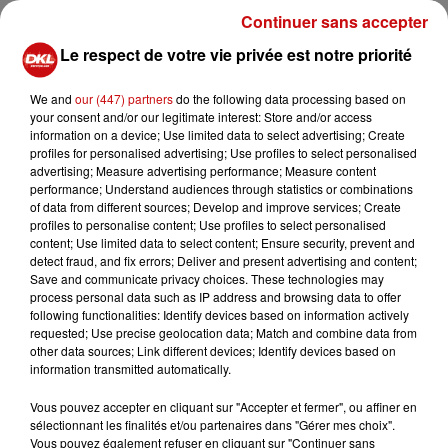
de diffuser de "grossiers mensonges" concernant la
Continuer sans accepter
gestion de l’incendie par la municipalité. Un post
Le respect de votre vie privée est notre priorité
particulier, supprimé depuis, avait critiqué le manque de
réactivité de la mairie pour reloger la famille sinistrée, ce
We and
our (447) partners
do the following data processing based on
que le maire a fermement démenti. Il a précisé qu’il
your consent and/or our legitimate interest: Store and/or access
s'était rendu sur les lieux dès le 9 mars pour rencontrer
information on a device; Use limited data to select advertising; Create
les victimes.
profiles for personalised advertising; Use profiles to select personalised
advertising; Measure advertising performance; Measure content
Yves Goepfert a réagi en soulignant que la mairie n’avait
performance; Understand audiences through statistics or combinations
of data from different sources; Develop and improve services; Create
jamais fermé ses portes à la famille et que cette dernière
profiles to personalise content; Use profiles to select personalised
avait été invitée à se rendre à la mairie pour toute aide
content; Use limited data to select content; Ensure security, prevent and
nécessaire. "J’ai donné mon numéro de téléphone
detect fraud, and fix errors; Deliver and present advertising and content;
Save and communicate privacy choices. These technologies may
personnel afin qu’ils puissent me joindre à tout
process personal data such as IP address and browsing data to offer
moment", a-t-il précisé. Il a aussi ajouté que la famille
following functionalities: Identify devices based on information actively
avait pu retrouver son logement dès le lendemain de
requested; Use precise geolocation data; Match and combine data from
other data sources; Link different devices; Identify devices based on
l’incendie, et qu'ils avaient choisi de vivre dans leur
information transmitted automatically.
caravane de manière autonome, en raison de leurs
animaux de compagnie.
Vous pouvez accepter en cliquant sur "Accepter et fermer", ou affiner en
sélectionnant les finalités et/ou partenaires dans "Gérer mes choix".
En réponse, la page "Rassemblons Wittelsheim" a publié
Vous pouvez également refuser en cliquant sur "Continuer sans