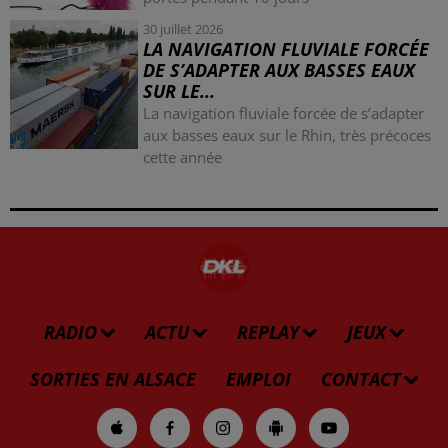
30 juillet 2026
LA NAVIGATION FLUVIALE FORCÉE
DE S’ADAPTER AUX BASSES EAUX
SUR LE...
La navigation fluviale forcée de s’adapter
aux basses eaux sur le Rhin, très précoces
cette année
RADIO
ACTU
REPLAY
JEUX
SORTIES EN ALSACE
EMPLOI
CONTACT