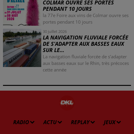
COLMAR OUVRE SES PORTES
PENDANT 10 JOURS
la 77e Foire aux vins de Colmar ouvre ses
portes pendant 10 jours
30 juillet 2026
LA NAVIGATION FLUVIALE FORCÉE
DE S’ADAPTER AUX BASSES EAUX
SUR LE...
La navigation fluviale forcée de s’adapter
aux basses eaux sur le Rhin, très précoces
cette année
RADIO
ACTU
REPLAY
JEUX