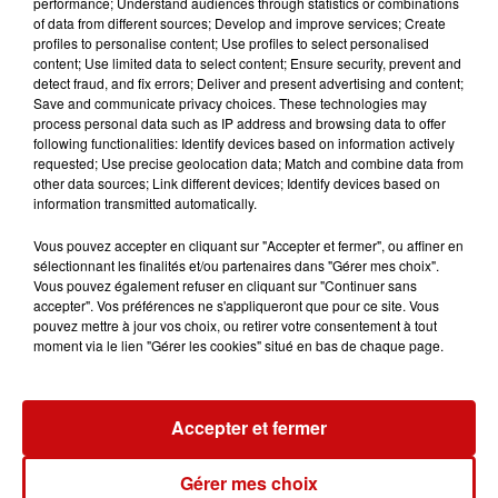
performance; Understand audiences through statistics or combinations
ponctuelles : "Ce sont des faits concentrés sur les
of data from different sources; Develop and improve services; Create
dernières années. Globalement, les violences urbaines
profiles to personalise content; Use profiles to select personalised
ont tout de même diminué."
content; Use limited data to select content; Ensure security, prevent and
detect fraud, and fix errors; Deliver and present advertising and content;
Le syndicat SPASDIS-CFTC réclame davantage de
Save and communicate privacy choices. These technologies may
protections pour les pompiers, notamment
process personal data such as IP address and browsing data to offer
following functionalities: Identify devices based on information actively
l’équipement de gilets anti-lame, afin de se prémunir
requested; Use precise geolocation data; Match and combine data from
contre les attaques au couteau. Des caméras-piétons
other data sources; Link different devices; Identify devices based on
sont également en usage depuis quelques années pour
information transmitted automatically.
apaiser les tensions lors des interventions.
Vous pouvez accepter en cliquant sur "Accepter et fermer", ou affiner en
sélectionnant les finalités et/ou partenaires dans "Gérer mes choix".
Michael Pacanowski insiste : "Quand on compose le 18,
Vous pouvez également refuser en cliquant sur "Continuer sans
c’est pour demander de l’aide, pas pour mettre en
accepter". Vos préférences ne s'appliqueront que pour ce site. Vous
danger ceux qui interviennent. Nous faisons ce métier
pouvez mettre à jour vos choix, ou retirer votre consentement à tout
moment via le lien "Gérer les cookies" situé en bas de chaque page.
par vocation, pour venir en aide aux autres. Nous ne
sommes pas là pour subir des jets de pierres ou des
cocktails Molotov. Nous ne sommes pas là pour risquer
Accepter et fermer
notre vie à cause d’agressions."
Ces violences suscitent des inquiétudes au sein de la
Gérer mes choix
profession. Elles pourraient décourager de nouvelles