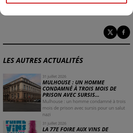
recrues, tant chez les pompiers professionnels que chez
les volontaires.
LES AUTRES ACTUALITÉS
31 juillet 2026
MULHOUSE : UN HOMME
CONDAMNÉ À TROIS MOIS DE
PRISON AVEC SURSIS...
Mulhouse : un homme condamné à trois
mois de prison avec sursis pour un salut
nazi
31 juillet 2026
LA 77E FOIRE AUX VINS DE