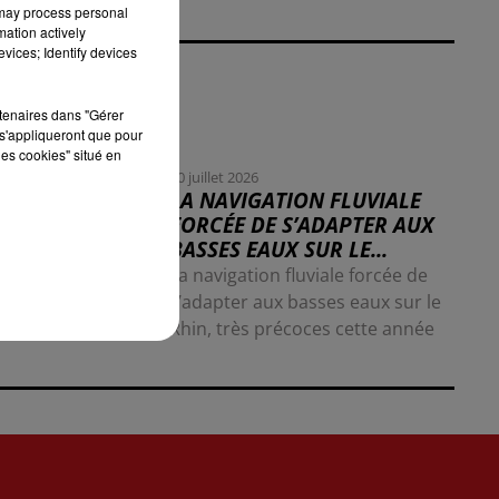
 may process personal
mation actively
vices; Identify devices
rtenaires dans "Gérer
s'appliqueront que pour
les cookies" situé en
30 juillet 2026
LA NAVIGATION FLUVIALE
FORCÉE DE S’ADAPTER AUX
BASSES EAUX SUR LE...
La navigation fluviale forcée de
s’adapter aux basses eaux sur le
Rhin, très précoces cette année