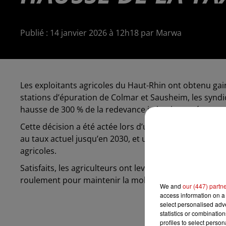
Publié : 14 janvier 2026 à 12h18 par Marwa
Les exploitants agricoles du Haut-Rhin ont obtenu gai
stations d’épuration de Colmar et Sausheim, les syndic
hausse de 300 % de la redevance irrigation, prévue p
Cette décision a été actée lors d’une réunion à la pré
au taux actuel jusqu’en 2030, et un travail est prévu 
agricoles.
Satisfaits, les agriculteurs ont levé le blocage des st
roulement pour maintenir la mobilisation pendant deu
We and
our (447) partn
access information on a 
select personalised ad
statistics or combinatio
profiles to select person