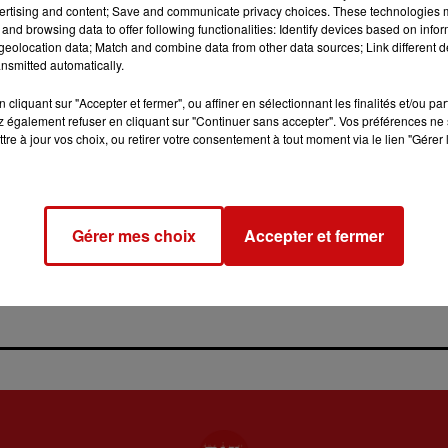
ertising and content; Save and communicate privacy choices. These technologies
and browsing data to offer following functionalities: Identify devices based on infor
eolocation data; Match and combine data from other data sources; Link different de
nsmitted automatically.
cliquant sur "Accepter et fermer", ou affiner en sélectionnant les finalités et/ou pa
 également refuser en cliquant sur "Continuer sans accepter". Vos préférences ne 
tre à jour vos choix, ou retirer votre consentement à tout moment via le lien "Gérer 
31 juillet 2026
LA 77E FOIRE AUX VINS DE
COLMAR OUVRE SES PORTES
PENDANT 10 JOURS
Gérer mes choix
Accepter et fermer
la 77e Foire aux vins de Colmar
ouvre ses portes pendant 10
jours