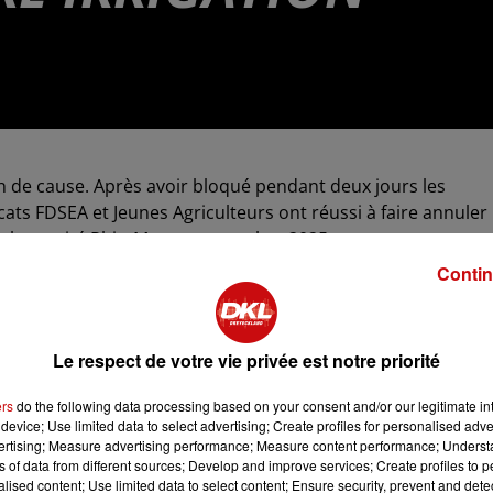
n de cause. Après avoir bloqué pendant deux jours les
ats FDSEA et Jeunes Agriculteurs ont réussi à faire annuler 
ar le comité Rhin-Meuse en octobre 2025.
Contin
fecture de Strasbourg ce mardi 13 janvier. La taxe restera d
pour adapter cette redevance aux revenus des exploitations
Le respect de votre vie privée est notre priorité
ations et mis fin à leur mouvement, après avoir organisé un
x jours et une nuit.
ers
do the following data processing based on your consent and/or our legitimate int
device; Use limited data to select advertising; Create profiles for personalised adver
vertising; Measure advertising performance; Measure content performance; Unders
ns of data from different sources; Develop and improve services; Create profiles to 
alised content; Use limited data to select content; Ensure security, prevent and detect