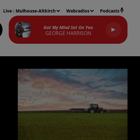
Live :
Mulhouse-Altkirch
Webradios
Podcasts
Got My Mind Set On You
GEORGE HARRISON