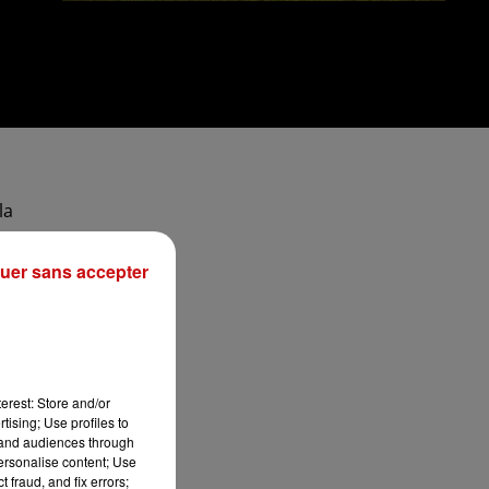
la
uer sans accepter
onc
erest: Store and/or
tising; Use profiles to
tand audiences through
personalise content; Use
 fraud, and fix errors;