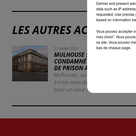
Deliver and present adv
data such as IP address 
requested; Use precise g
based on information tra
LES AUTRES ACTUALITÉS
Vous pouvez accepter en 
mes choix". Vous pouvez
ce site. Vous pouvez met
bas de chaque page.
31 juillet 2026
MULHOUSE : UN HOMME
CONDAMNÉ À TROIS MOIS
DE PRISON AVEC SURSIS...
Mulhouse : un homme condamné
à trois mois de prison avec sursis
pour un salut nazi