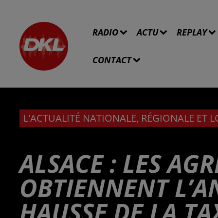
RADIO
ACTU
REPLAY
CONTACT
L'ACTUALITÉ NATIONALE, RÉGIONALE ET 
ALSACE : LES AG
OBTIENNENT L’A
HAUSSE DE LA TA