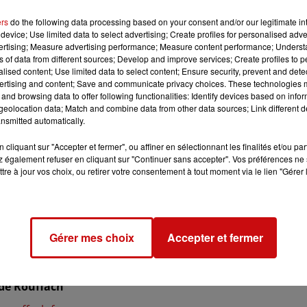
ers
do the following data processing based on your consent and/or our legitimate int
device; Use limited data to select advertising; Create profiles for personalised adver
vertising; Measure advertising performance; Measure content performance; Unders
ns of data from different sources; Develop and improve services; Create profiles to 
alised content; Use limited data to select content; Ensure security, prevent and detect
ertising and content; Save and communicate privacy choices. These technologies
and browsing data to offer following functionalities: Identify devices based on infor
eolocation data; Match and combine data from other data sources; Link different de
nsmitted automatically.
023 à 18h00
cliquant sur "Accepter et fermer", ou affiner en sélectionnant les finalités et/ou pa
 également refuser en cliquant sur "Continuer sans accepter". Vos préférences ne 
23 à 21h00
tre à jour vos choix, ou retirer votre consentement à tout moment via le lien "Gérer 
Gérer mes choix
Accepter et fermer
 de Rouffach