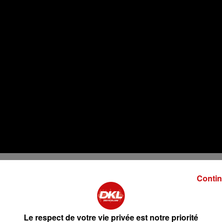
Contin
ic de santé mentale, organise jeudi 21 septembre sur son sit
est dans une ambiance conviviale qu'il sera possible
tal autour d'un verre et de profiter des mets proposés par 
Le respect de votre vie privée est notre priorité