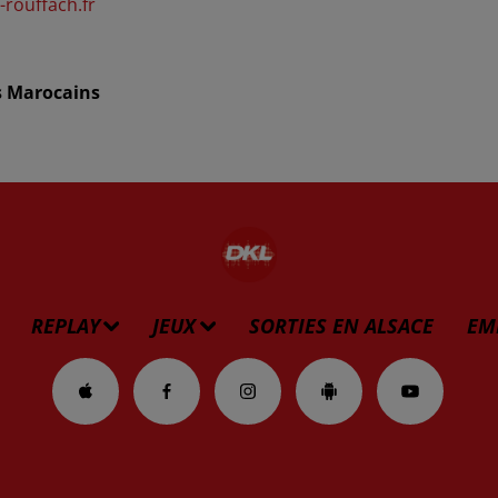
rouffach.fr
s Marocains
REPLAY
JEUX
SORTIES EN ALSACE
EM