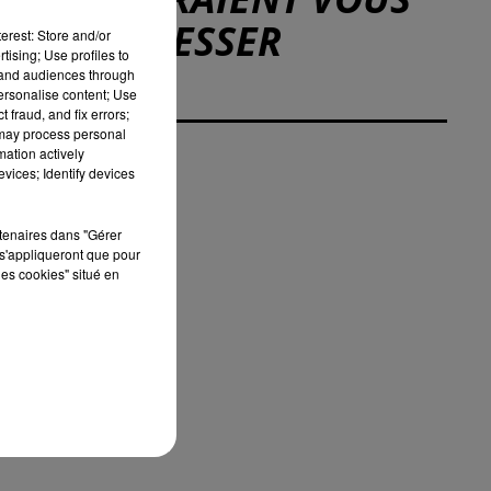
INTÉRESSER
erest: Store and/or
tising; Use profiles to
tand audiences through
personalise content; Use
 fraud, and fix errors;
 may process personal
mation actively
vices; Identify devices
rtenaires dans "Gérer
s'appliqueront que pour
les cookies" situé en