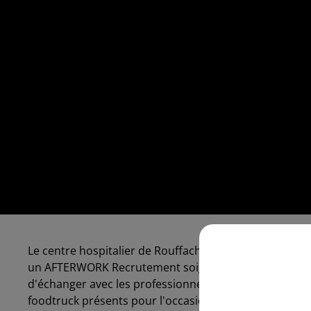
Le centre hospitalier de Rouffach, établissement publ
un AFTERWORK Recrutement soignants de 18H à 21h. C'
d'échanger avec les professionnels de santé de l'hôpi
foodtruck présents pour l'occasion.