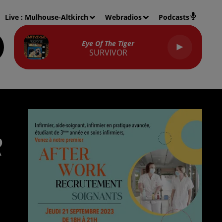
Live :
Mulhouse-Altkirch
Webradios
Podcasts
Eye Of The Tiger
SURVIVOR
R