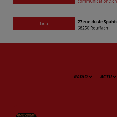
communication@ch-
27 rue du 4e Spahi
Lieu
68250
Rouffach
RADIO
ACTU