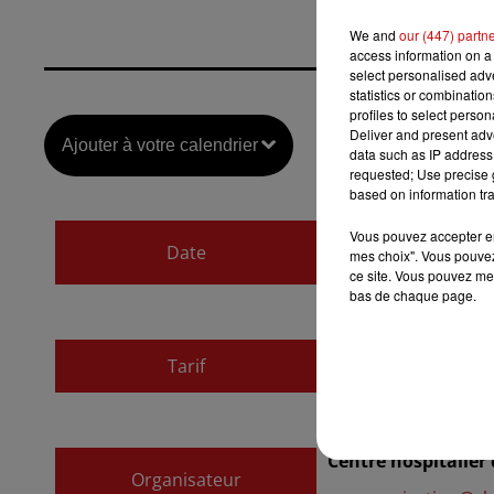
We and
our (447) partn
access information on a 
select personalised ad
statistics or combinatio
profiles to select person
Deliver and present adv
Ajouter à votre calendrier
data such as IP address 
requested; Use precise g
based on information tra
du
21 septembre 2
Vous pouvez accepter en 
Date
mes choix". Vous pouvez
au
21 septembre 20
ce site. Vous pouvez met
bas de chaque page.
Tarif
Gratuit
Centre hospitalier
Organisateur