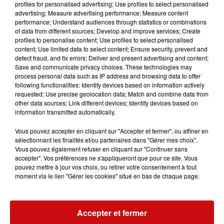
Dans le cadre de l’Affaire Grégory, Jacqueline Jacob, âgée
profiles for personalised advertising; Use profiles to select personalised
advertising; Measure advertising performance; Measure content
de 81 ans, a été mise en examen ce 24 octobre 2025
performance; Understand audiences through statistics or combinations
pour « association de malfaiteurs ». Elle est soupçonnée
of data from different sources; Develop and improve services; Create
d’avoir été l’un des « corbeaux », ces mystérieux auteurs
profiles to personalise content; Use profiles to select personalised
content; Use limited data to select content; Ensure security, prevent and
de lettres anonymes ayant harcelé la famille Villemin
detect fraud, and fix errors; Deliver and present advertising and content;
pendant des années.
Save and communicate privacy choices. These technologies may
process personal data such as IP address and browsing data to offer
following functionalities: Identify devices based on information actively
requested; Use precise geolocation data; Match and combine data from
other data sources; Link different devices; Identify devices based on
information transmitted automatically.
Vous pouvez accepter en cliquant sur "Accepter et fermer", ou affiner en
LES AUTRES ACTUALITÉS
sélectionnant les finalités et/ou partenaires dans "Gérer mes choix".
Vous pouvez également refuser en cliquant sur "Continuer sans
accepter". Vos préférences ne s'appliqueront que pour ce site. Vous
pouvez mettre à jour vos choix, ou retirer votre consentement à tout
31 juillet 2026
moment via le lien "Gérer les cookies" situé en bas de chaque page.
MULHOUSE : UN HOMME
CONDAMNÉ À TROIS MOIS DE
PRISON AVEC SURSIS...
Mulhouse : un homme condamné à trois
Accepter et fermer
mois de prison avec sursis pour un salut