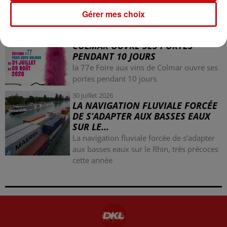
nazi
Gérer mes choix
31 juillet 2026
LA 77E FOIRE AUX VINS DE
COLMAR OUVRE SES PORTES
PENDANT 10 JOURS
la 77e Foire aux vins de Colmar ouvre ses
portes pendant 10 jours
30 juillet 2026
LA NAVIGATION FLUVIALE FORCÉE
DE S’ADAPTER AUX BASSES EAUX
SUR LE...
La navigation fluviale forcée de s’adapter
aux basses eaux sur le Rhin, très précoces
cette année